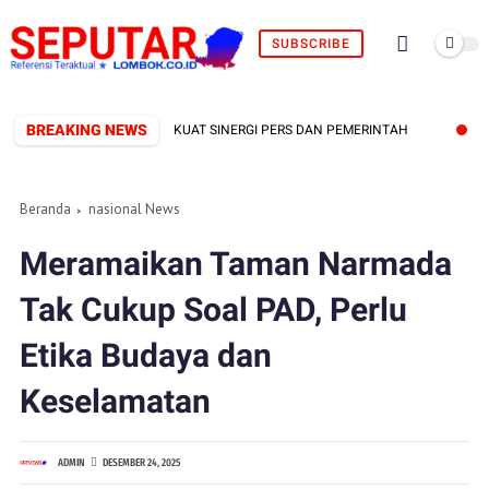
SUBSCRIBE
BREAKING NEWS
L TERBENTUK, SIAP PERKUAT SINERGI PERS DAN PEMERINTAH
FBI S
Beranda
nasional News
Meramaikan Taman Narmada
Tak Cukup Soal PAD, Perlu
Etika Budaya dan
Keselamatan
ADMIN
DESEMBER 24, 2025