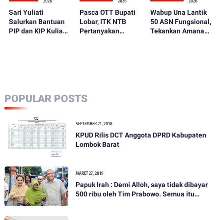
2026
2026
2026
Sari Yuliati
Pasca OTT Bupati
Wabup Una Lantik
Salurkan Bantuan
Lobar, ITK NTB
50 ASN Fungsional,
PIP dan KIP Kuliah
Pertanyakan
Tekankan Amanah
di Ponpes NU
Fungsi Kontrol
dan Integritas
Abhariyah
DPRD dan
dalam Bekerja
Inspektorat
POPULAR POSTS
SEPTEMBER 21, 2018
KPUD Rilis DCT Anggota DPRD Kabupaten
Lombok Barat
MARET 27, 2019
Papuk Irah : Demi Alloh, saya tidak dibayar
500 ribu oleh Tim Prabowo. Semua itu
bohong