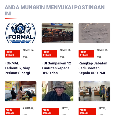
ANDA MUNGKIN MENYUKAI POSTINGAN
INI
AUGUST 07,
AUGUST 06,
AUGUST 04,
BERITA
BERITA
BERITA
TERBARU
TERBARU
TERBARU
2026
2026
2026
FORMAL
FBI Sampaikan 12
Rangkap Jabatan
Terbentuk, Siap
Tuntutan kepada
Jadi Sorotan,
Perkuat Sinergi
DPRD dan
Kepala UDD PMI
Pers dan
Pemerintah
Lombok Barat
Pemerintah
Kabupaten Lombok
Ditegur dan
Barat
Diminta Mundur
AUGUST 04,
JULY 31,
JULY 29,
BERITA
BERITA
BERITA
TERBARU
TERBARU
TERBARU