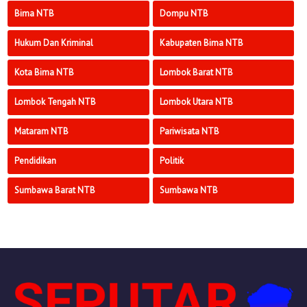
Bima NTB
Dompu NTB
Hukum Dan Kriminal
Kabupaten Bima NTB
Kota Bima NTB
Lombok Barat NTB
Lombok Tengah NTB
Lombok Utara NTB
Mataram NTB
Pariwisata NTB
Pendidikan
Politik
Sumbawa Barat NTB
Sumbawa NTB