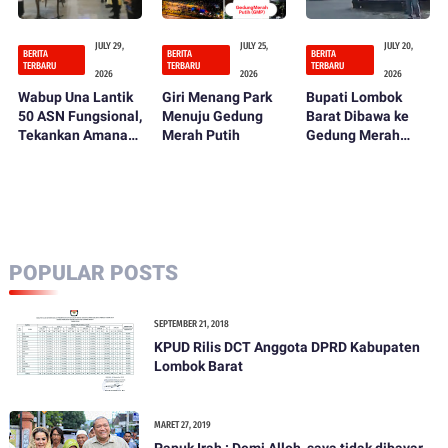
JULY 29,
JULY 25,
JULY 20,
BERITA
BERITA
BERITA
TERBARU
TERBARU
TERBARU
2026
2026
2026
Wabup Una Lantik
Giri Menang Park
Bupati Lombok
50 ASN Fungsional,
Menuju Gedung
Barat Dibawa ke
Tekankan Amanah
Merah Putih
Gedung Merah
dan Integritas
Putih KPK Usai
dalam Bekerja
OTT, Penentuan
Status Hukum
Tinggal Menunggu
POPULAR POSTS
SEPTEMBER 21, 2018
KPUD Rilis DCT Anggota DPRD Kabupaten
Lombok Barat
MARET 27, 2019