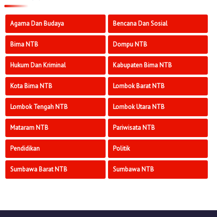
Agama Dan Budaya
Bencana Dan Sosial
Bima NTB
Dompu NTB
Hukum Dan Kriminal
Kabupaten Bima NTB
Kota Bima NTB
Lombok Barat NTB
Lombok Tengah NTB
Lombok Utara NTB
Mataram NTB
Pariwisata NTB
Pendidikan
Politik
Sumbawa Barat NTB
Sumbawa NTB