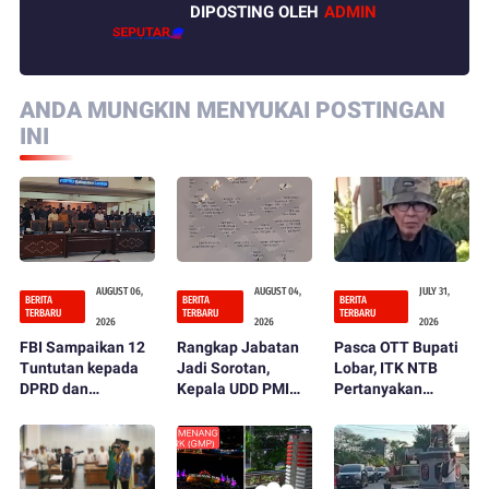
DIPOSTING OLEH
ADMIN
ANDA MUNGKIN MENYUKAI POSTINGAN
INI
AUGUST 06,
AUGUST 04,
JULY 31,
BERITA
BERITA
BERITA
TERBARU
TERBARU
TERBARU
2026
2026
2026
FBI Sampaikan 12
Rangkap Jabatan
Pasca OTT Bupati
Tuntutan kepada
Jadi Sorotan,
Lobar, ITK NTB
DPRD dan
Kepala UDD PMI
Pertanyakan
Pemerintah
Lombok Barat
Fungsi Kontrol
Kabupaten Lombok
Ditegur dan
DPRD dan
Barat
Diminta Mundur
Inspektorat