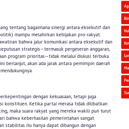
Ag
Bi
ang tentang bagaimana sinergi antara eksekutif dan
Hu
i politik) mampu melahirkan kebijakan pro-rakyat.
awatiran bahwa jalur komunikasi antara eksekutif dan
Ko
keputusan strategis—termasuk pergeseran anggaran,
an program prioritas—tidak melalui diskusi terbuka
Lo
ini berlanjut, akan ada jarak antara pemimpin daerah
Ma
g mendukungnya.
Pe
Su
 berkepentingan dengan kekuasaan, tetapi juga
i konstituen. Ketika partai merasa tidak dilibatkan
ng, maka suara rakyat yang mereka wakili pun turut
dari bahwa keberhasilan pemerintahan sangat
dan stabilitas itu hanya dapat dibangun dengan