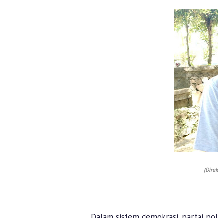
(Direk
Dalam sistem demokrasi, partai pol