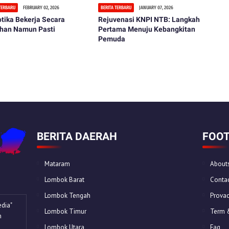
 TERBARU
FEBRUARY 02, 2026
BERITA TERBARU
JANUARY 07, 2026
tika Bekerja Secara
Rejuvenasi KNPI NTB: Langkah
ahan Namun Pasti
Pertama Menuju Kebangkitan
Pemuda
BERITA DAERAH
FOOT
Mataram
About
Lombok Barat
Contac
Lombok Tengah
Provac
dia"
Lombok Timur
Term 
n
Lombok Utara
Faq