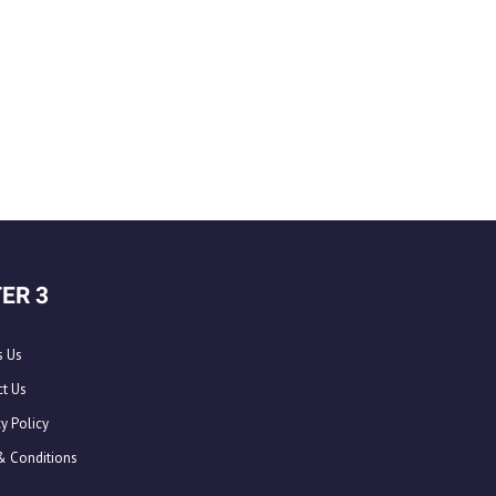
ER 3
s Us
t Us
y Policy
& Conditions