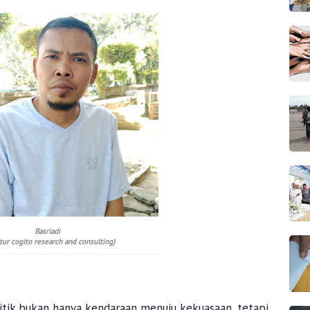
Basriadi
tur cogito research and consulting)
itik bukan hanya kendaraan menuju kekuasaan, tetapi