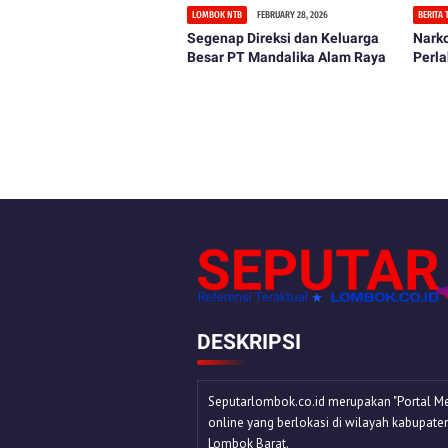
LOMBOK NTB
FEBRUARY 28, 2026
BERITA
Segenap Direksi dan Keluarga
Narko
Besar PT Mandalika Alam Raya
Perl
DESKRIPSI
Seputarlombok.co.id merupakan "Portal Me
online yang berlokasi di wilayah kabupate
Lombok Barat.