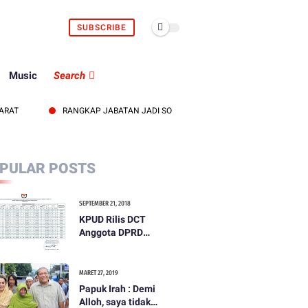
SUBSCRIBE
Music
Search
RANGKAP JABATAN JADI SOROTAN, KEPALA UDD PMI LOMBOK BARAT 
PULAR POSTS
SEPTEMBER 21, 2018
KPUD Rilis DCT
Anggota DPRD
Kabupaten Lombok
Barat
MARET 27, 2019
Papuk Irah : Demi
Alloh, saya tidak