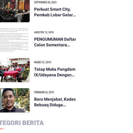
SEPTEMBER 28, 2023
Perkuat Smart City,
Pemkab Lobar Gelar
Rapat Evaluasi Smart
City
AGUSTUS 12, 2018
PENGUMUMAN Daftar
Calon Sementara
(DCS) Anggota Dewan
Perwakilan Rakyat
Daerah Kabupaten
MARET 27, 2019
Lombok Barat Dalam
Tatap Muka Pangdam
Pemilihan Umum
IX/Udayana Dengan
Tahun 2019
Pemda dan
Masyarakat Dompu
FEBRUARI 25, 2019
Baru Menjabat, Kades
Bebuaq Diduga
Lakukan Penzaliman
Terhadap Staf
TEGORI BERITA