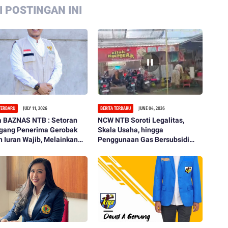
 POSTINGAN INI
 TERBARU
JULY 11, 2026
BERITA TERBARU
JUNE 04, 2026
a BAZNAS NTB : Setoran
NCW NTB Soroti Legalitas,
gang Penerima Gerobak
Skala Usaha, hingga
 Iuran Wajib, Melainkan
Penggunaan Gas Bersubsidi
q Bagian Pembinaan
pada Usaha Cilok Ngangak
ahik