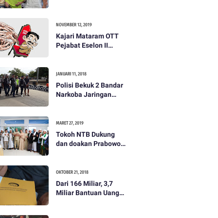
dibayar 500 ribu oleh
Tim Prabowo. Semua
itu bohong
NOVEMBER 12, 2019
Kajari Mataram OTT
Pejabat Eselon II
Lobar
JANUARI 11, 2018
Polisi Bekuk 2 Bandar
Narkoba Jaringan
Antar Pulau
MARET 27, 2019
Tokoh NTB Dukung
dan doakan Prabowo
Subianto
OKTOBER 21, 2018
Dari 166 Miliar, 3,7
Miliar Bantuan Uang
Bencana Gempa KLU
Jadi Temuan BPKP