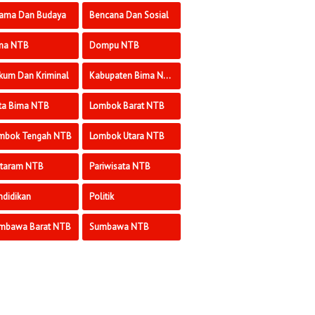
ama Dan Budaya
Bencana Dan Sosial
ma NTB
Dompu NTB
kum Dan Kriminal
Kabupaten Bima NTB
ta Bima NTB
Lombok Barat NTB
mbok Tengah NTB
Lombok Utara NTB
taram NTB
Pariwisata NTB
ndidikan
Politik
mbawa Barat NTB
Sumbawa NTB