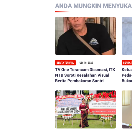
ANDA MUNGKIN MENYUKAI
BERITA TERBARU
JULY 16, 2026
BERITA
TV One Terancam Disomasi, ITK
Ketu
NTB Soroti Kesalahan Visual
Peda
Berita Pembakaran Santri
Bukan
Infa
Must