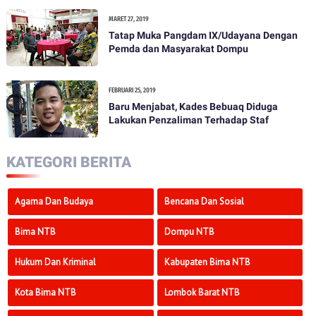
Pemilihan Umum Tahun 2019
MARET 27, 2019
Tatap Muka Pangdam IX/Udayana Dengan
Pemda dan Masyarakat Dompu
FEBRUARI 25, 2019
Baru Menjabat, Kades Bebuaq Diduga
Lakukan Penzaliman Terhadap Staf
KATEGORI BERITA
Agama Dan Budaya
Bencana Dan Sosial
Bima NTB
Dompu NTB
Hukum Dan Kriminal
Kabupaten Bima NTB
Kota Bima NTB
Lombok Barat NTB