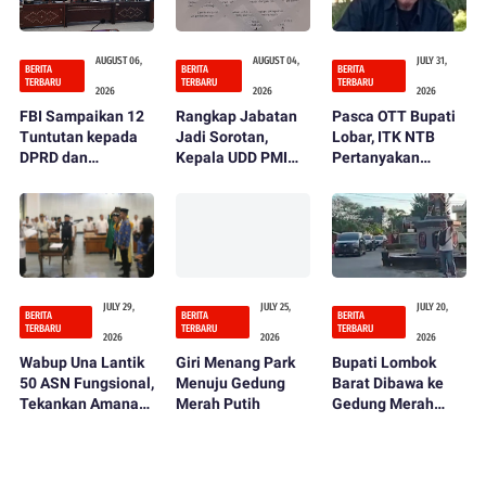
AUGUST 06,
AUGUST 04,
JULY 31,
BERITA
BERITA
BERITA
TERBARU
TERBARU
TERBARU
2026
2026
2026
FBI Sampaikan 12
Rangkap Jabatan
Pasca OTT Bupati
Tuntutan kepada
Jadi Sorotan,
Lobar, ITK NTB
DPRD dan
Kepala UDD PMI
Pertanyakan
Pemerintah
Lombok Barat
Fungsi Kontrol
Kabupaten Lombok
Ditegur dan
DPRD dan
Barat
Diminta Mundur
Inspektorat
JULY 29,
JULY 25,
JULY 20,
BERITA
BERITA
BERITA
TERBARU
TERBARU
TERBARU
2026
2026
2026
Wabup Una Lantik
Giri Menang Park
Bupati Lombok
50 ASN Fungsional,
Menuju Gedung
Barat Dibawa ke
Tekankan Amanah
Merah Putih
Gedung Merah
dan Integritas
Putih KPK Usai
dalam Bekerja
OTT, Penentuan
Status Hukum
Tinggal Menunggu