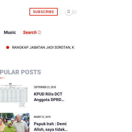
SUBSCRIBE
Music
Search
RANGKAP JABATAN JADI SOROTAN, KEPALA UDD PMI LOMBOK BARAT DITEGUR
PULAR POSTS
SEPTEMBER 21, 2018
KPUD Rilis DCT
Anggota DPRD
Kabupaten Lombok
Barat
MARET 27, 2019
Papuk Irah : Demi
Alloh, saya tidak