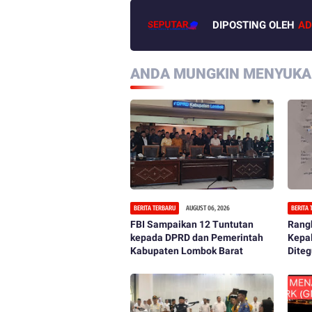
DIPOSTING OLEH
AD
ANDA MUNGKIN MENYUKAI
BERITA TERBARU
AUGUST 06, 2026
BERITA
FBI Sampaikan 12 Tuntutan
Rangk
kepada DPRD dan Pemerintah
Kepa
Kabupaten Lombok Barat
Diteg