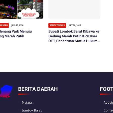
 TERBARU
JULY 25, 2026
BERITA TERBARU
JULY 20, 2026
 Menang Park Menuju
Bupati Lombok Barat Dibawa ke
ng Merah Putih
Gedung Merah Putih KPK Usai
OTT, Penentuan Status Hukum
Tinggal Menunggu
BERITA DAERAH
FOOT
Mataram
About
Lombok Barat
Contac