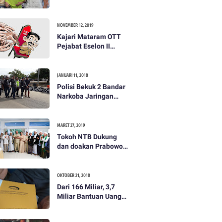
dibayar 500 ribu oleh
Tim Prabowo. Semua
itu bohong
NOVEMBER 12, 2019
Kajari Mataram OTT
Pejabat Eselon II
Lobar
JANUARI 11, 2018
Polisi Bekuk 2 Bandar
Narkoba Jaringan
Antar Pulau
MARET 27, 2019
Tokoh NTB Dukung
dan doakan Prabowo
Subianto
OKTOBER 21, 2018
Dari 166 Miliar, 3,7
Miliar Bantuan Uang
Bencana Gempa KLU
Jadi Temuan BPKP