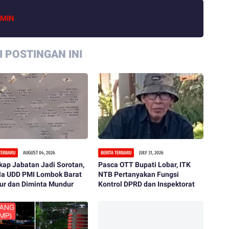
MIN
 POSTINGAN INI
 TERBARU
AUGUST 04, 2026
BERITA TERBARU
JULY 31, 2026
ap Jabatan Jadi Sorotan,
Pasca OTT Bupati Lobar, ITK
la UDD PMI Lombok Barat
NTB Pertanyakan Fungsi
ur dan Diminta Mundur
Kontrol DPRD dan Inspektorat