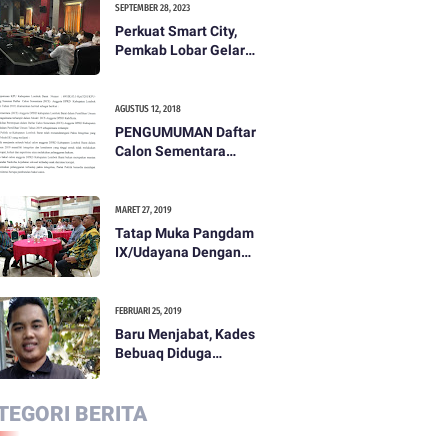
SEPTEMBER 28, 2023
Perkuat Smart City,
Pemkab Lobar Gelar
Rapat Evaluasi Smart
City
AGUSTUS 12, 2018
PENGUMUMAN Daftar
Calon Sementara
(DCS) Anggota Dewan
Perwakilan Rakyat
Daerah Kabupaten
MARET 27, 2019
Lombok Barat Dalam
Tatap Muka Pangdam
Pemilihan Umum
IX/Udayana Dengan
Tahun 2019
Pemda dan
Masyarakat Dompu
FEBRUARI 25, 2019
Baru Menjabat, Kades
Bebuaq Diduga
Lakukan Penzaliman
Terhadap Staf
TEGORI BERITA