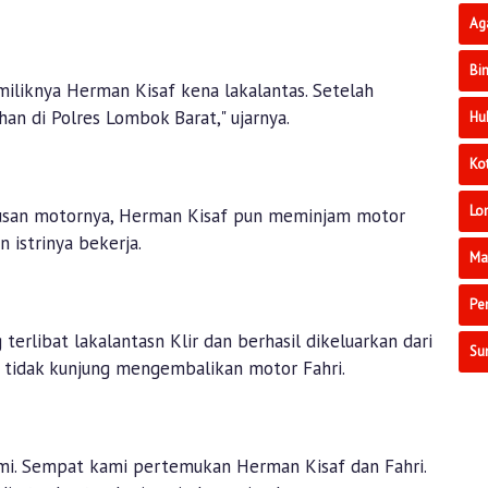
Ag
Bi
 miliknya Herman Kisaf kena lakalantas. Setelah
han di Polres Lombok Barat," ujarnya.
Hu
Ko
Lo
usan motornya, Herman Kisaf pun meminjam motor
n istrinya bekerja.
Ma
Pe
erlibat lakalantasn Klir dan berhasil dikeluarkan dari
Su
 tidak kunjung mengembalikan motor Fahri.
mi. Sempat kami pertemukan Herman Kisaf dan Fahri.