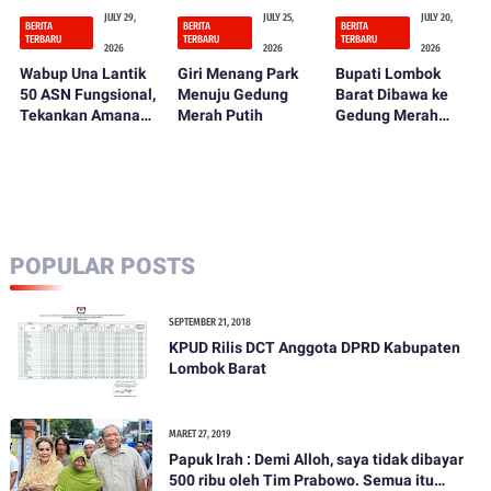
JULY 29,
JULY 25,
JULY 20,
BERITA
BERITA
BERITA
TERBARU
TERBARU
TERBARU
2026
2026
2026
Wabup Una Lantik
Giri Menang Park
Bupati Lombok
50 ASN Fungsional,
Menuju Gedung
Barat Dibawa ke
Tekankan Amanah
Merah Putih
Gedung Merah
dan Integritas
Putih KPK Usai
dalam Bekerja
OTT, Penentuan
Status Hukum
Tinggal Menunggu
POPULAR POSTS
SEPTEMBER 21, 2018
KPUD Rilis DCT Anggota DPRD Kabupaten
Lombok Barat
MARET 27, 2019
Papuk Irah : Demi Alloh, saya tidak dibayar
500 ribu oleh Tim Prabowo. Semua itu