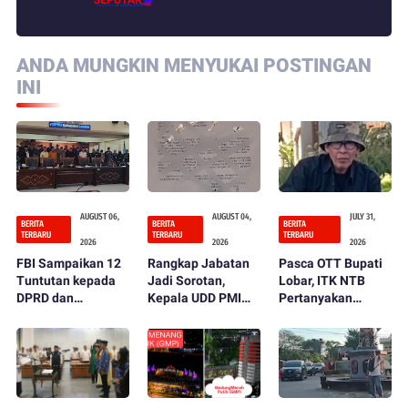
ANDA MUNGKIN MENYUKAI POSTINGAN
INI
AUGUST 06,
AUGUST 04,
JULY 31,
BERITA
BERITA
BERITA
TERBARU
TERBARU
TERBARU
2026
2026
2026
FBI Sampaikan 12
Rangkap Jabatan
Pasca OTT Bupati
Tuntutan kepada
Jadi Sorotan,
Lobar, ITK NTB
DPRD dan
Kepala UDD PMI
Pertanyakan
Pemerintah
Lombok Barat
Fungsi Kontrol
Kabupaten Lombok
Ditegur dan
DPRD dan
Barat
Diminta Mundur
Inspektorat