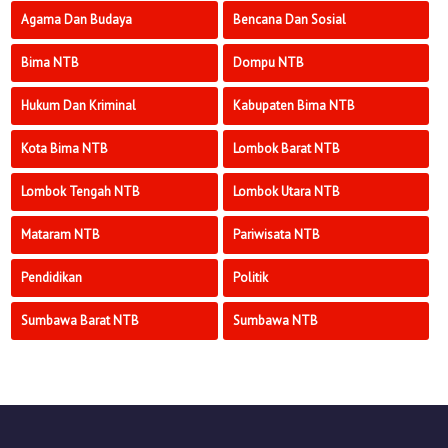
Agama Dan Budaya
Bencana Dan Sosial
Bima NTB
Dompu NTB
Hukum Dan Kriminal
Kabupaten Bima NTB
Kota Bima NTB
Lombok Barat NTB
Lombok Tengah NTB
Lombok Utara NTB
Mataram NTB
Pariwisata NTB
Pendidikan
Politik
Sumbawa Barat NTB
Sumbawa NTB