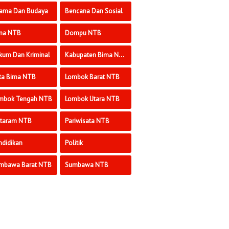
ama Dan Budaya
Bencana Dan Sosial
ma NTB
Dompu NTB
kum Dan Kriminal
Kabupaten Bima NTB
ta Bima NTB
Lombok Barat NTB
mbok Tengah NTB
Lombok Utara NTB
taram NTB
Pariwisata NTB
ndidikan
Politik
mbawa Barat NTB
Sumbawa NTB