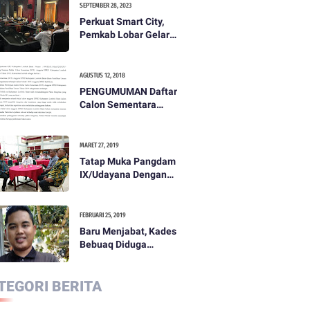
SEPTEMBER 28, 2023
Perkuat Smart City,
Pemkab Lobar Gelar
Rapat Evaluasi Smart
City
AGUSTUS 12, 2018
PENGUMUMAN Daftar
Calon Sementara
(DCS) Anggota Dewan
Perwakilan Rakyat
Daerah Kabupaten
MARET 27, 2019
Lombok Barat Dalam
Tatap Muka Pangdam
Pemilihan Umum
IX/Udayana Dengan
Tahun 2019
Pemda dan
Masyarakat Dompu
FEBRUARI 25, 2019
Baru Menjabat, Kades
Bebuaq Diduga
Lakukan Penzaliman
Terhadap Staf
TEGORI BERITA