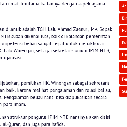
kan umat terutama kaitannya dengan aspek agama.
Ag
Bi
n dilantik adalah TGH. Lalu Ahmad Zaenuri, MA. Sepak
Hu
 NTB sudah dikenal luas, baik di kalangan pemerintah
Ko
ompetensi beliau sangat tepat untuk menakhodai
K. Lalu Winengan, sebagai sekretaris umum IPIM NTB,
Lo
organisasi.
Ma
Pe
jelaskan, pemilihan HK. Winengan sabagai sekretaris
an baik, karena melihat pengalaman dan relasi beliau,
Su
. Pengalaman beliau nanti bisa diaplikasikan secara
n para imam.
nan struktur pengurus IPIM NTB nantinya akan disisi
u al-Quran, dan juga para hafidz,