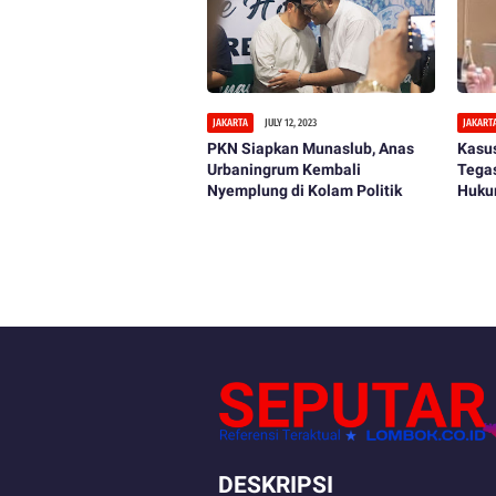
JAKARTA
JULY 12, 2023
JAKART
PKN Siapkan Munaslub, Anas
Kasus
Urbaningrum Kembali
Tega
Nyemplung di Kolam Politik
Huku
Perek
DESKRIPSI