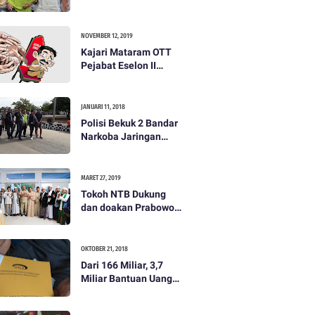
dibayar 500 ribu oleh
Tim Prabowo. Semua
itu bohong
NOVEMBER 12, 2019
Kajari Mataram OTT
Pejabat Eselon II
Lobar
JANUARI 11, 2018
Polisi Bekuk 2 Bandar
Narkoba Jaringan
Antar Pulau
MARET 27, 2019
Tokoh NTB Dukung
dan doakan Prabowo
Subianto
OKTOBER 21, 2018
Dari 166 Miliar, 3,7
Miliar Bantuan Uang
Bencana Gempa KLU
Jadi Temuan BPKP