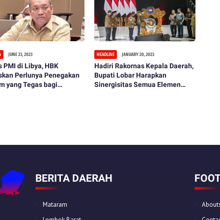
A
JUNE 23, 2023
HEADLINE
JANUARY 20, 2023
 PMI di Libya, HBK
Hadiri Rakornas Kepala Daerah,
skan Perlunya Penegakan
Bupati Lobar Harapkan
m yang Tegas bagi
Sinergisitas Semua Elemen
rut PMI
Solid Hadapi Ancaman Krisis
2023.
BERITA DAERAH
FOOT
Mataram
About
Lombok Barat
Contac