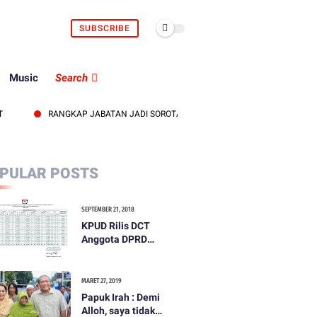
SUBSCRIBE
Music
Search
RANGKAP JABATAN JADI SOROTAN, KEPALA UDD PMI LOMBOK BARAT DIT
PULAR POSTS
SEPTEMBER 21, 2018
KPUD Rilis DCT
Anggota DPRD
Kabupaten Lombok
Barat
MARET 27, 2019
Papuk Irah : Demi
Alloh, saya tidak