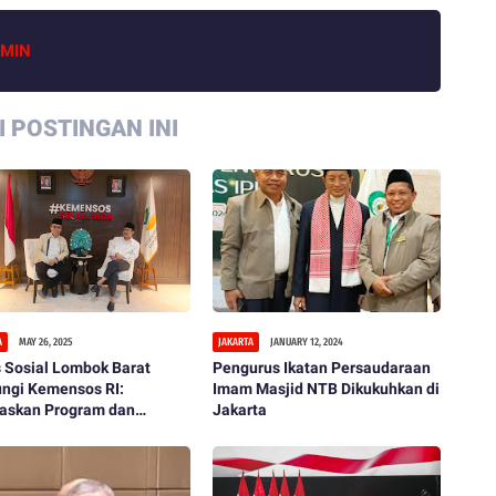
MIN
 POSTINGAN INI
A
MAY 26, 2025
JAKARTA
JANUARY 12, 2024
 Sosial Lombok Barat
Pengurus Ikatan Persaudaraan
ungi Kemensos RI:
Imam Masjid NTB Dikukuhkan di
raskan Program dan
Jakarta
atkan Sinergi