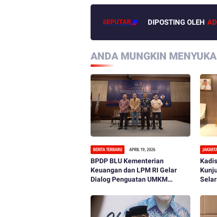
DIPOSTING OLEH
AD
ANDA MUNGKIN MENYUKAI
BERITA TERBARU
APRIL 19, 2026
JAKART
BPDP BLU Kementerian
Kadis
Keuangan dan LPM RI Gelar
Kunj
Dialog Penguatan UMKM
Sela
Berbasis Sawit
Tingk