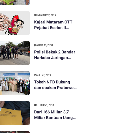
dibayar 500 ribu oleh
Tim Prabowo. Semua
itu bohong
NOVEMBER 12, 2019
Kajari Mataram OTT
Pejabat Eselon II
Lobar
JANUARI 11, 2018
Polisi Bekuk 2 Bandar
Narkoba Jaringan
Antar Pulau
MARET 27, 2019
Tokoh NTB Dukung
dan doakan Prabowo
Subianto
OKTOBER 21, 2018
Dari 166 Miliar, 3,7
Miliar Bantuan Uang
Bencana Gempa KLU
Jadi Temuan BPKP