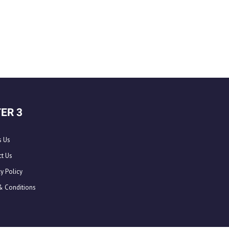
ER 3
s Us
t Us
y Policy
& Conditions