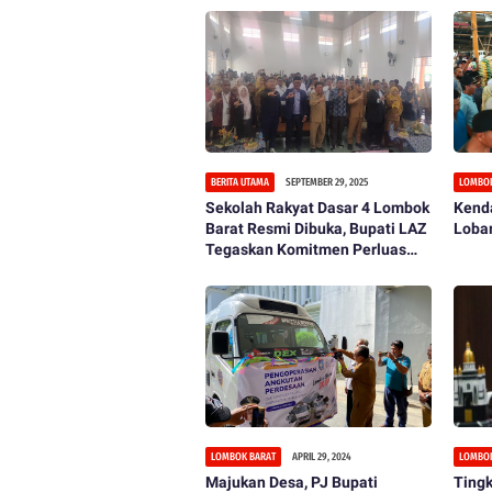
BERITA UTAMA
SEPTEMBER 29, 2025
LOMBOK
Sekolah Rakyat Dasar 4 Lombok
Kenda
Barat Resmi Dibuka, Bupati LAZ
Lobar
Tegaskan Komitmen Perluas
Akses Pendidikan
LOMBOK BARAT
APRIL 29, 2024
LOMBOK
Majukan Desa, PJ Bupati
Tingk