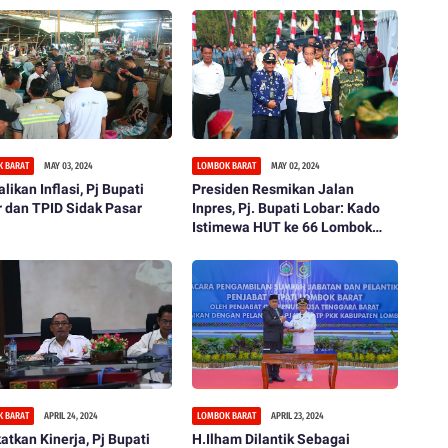
 BARAT
MAY 03, 2024
LOMBOK BARAT
MAY 02, 2024
likan Inflasi, Pj Bupati
Presiden Resmikan Jalan
 dan TPID Sidak Pasar
Inpres, Pj. Bupati Lobar: Kado
Istimewa HUT ke 66 Lombok
Barat
 BARAT
APRIL 24, 2024
LOMBOK BARAT
APRIL 23, 2024
atkan Kinerja, Pj Bupati
H.Ilham Dilantik Sebagai