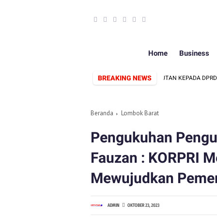
Home
Business
BREAKING NEWS
DAN PEMERINTAH
FBI SAMPAIKAN 12 TUNTUTAN KEPADA DPRD DAN 
Beranda
Lombok Barat
Pengukuhan Pengur
Fauzan : KORPRI Me
Mewujudkan Pemer
ADMIN
OKTOBER 23, 2023