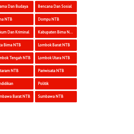
ama Dan Budaya
Bencana Dan Sosial
ma NTB
Dompu NTB
kum Dan Kriminal
Kabupaten Bima NTB
ta Bima NTB
Lombok Barat NTB
mbok Tengah NTB
Lombok Utara NTB
taram NTB
Pariwisata NTB
ndidikan
Politik
mbawa Barat NTB
Sumbawa NTB