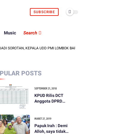
SUBSCRIBE
Music
Search
ROTAN, KEPALA UDD PMI LOMBOK BARAT DITEGUR DAN DIMINTA MUNDUR
PULAR POSTS
SEPTEMBER 21, 2018
KPUD Rilis DCT
Anggota DPRD
Kabupaten Lombok
Barat
MARET 27, 2019
Papuk Irah : Demi
Alloh, saya tidak