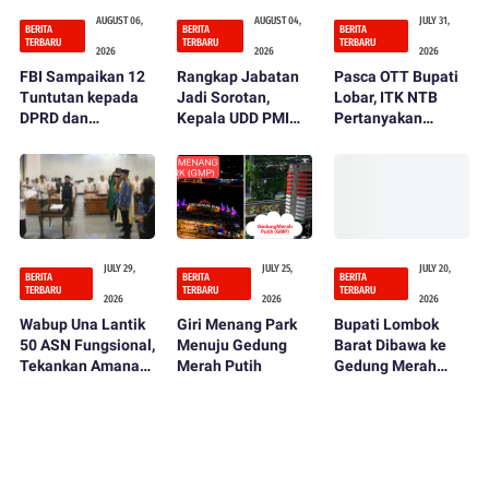
AUGUST 06,
AUGUST 04,
JULY 31,
BERITA
BERITA
BERITA
TERBARU
TERBARU
TERBARU
2026
2026
2026
FBI Sampaikan 12
Rangkap Jabatan
Pasca OTT Bupati
Tuntutan kepada
Jadi Sorotan,
Lobar, ITK NTB
DPRD dan
Kepala UDD PMI
Pertanyakan
Pemerintah
Lombok Barat
Fungsi Kontrol
Kabupaten Lombok
Ditegur dan
DPRD dan
Barat
Diminta Mundur
Inspektorat
JULY 29,
JULY 25,
JULY 20,
BERITA
BERITA
BERITA
TERBARU
TERBARU
TERBARU
2026
2026
2026
Wabup Una Lantik
Giri Menang Park
Bupati Lombok
50 ASN Fungsional,
Menuju Gedung
Barat Dibawa ke
Tekankan Amanah
Merah Putih
Gedung Merah
dan Integritas
Putih KPK Usai
dalam Bekerja
OTT, Penentuan
Status Hukum
Tinggal Menunggu