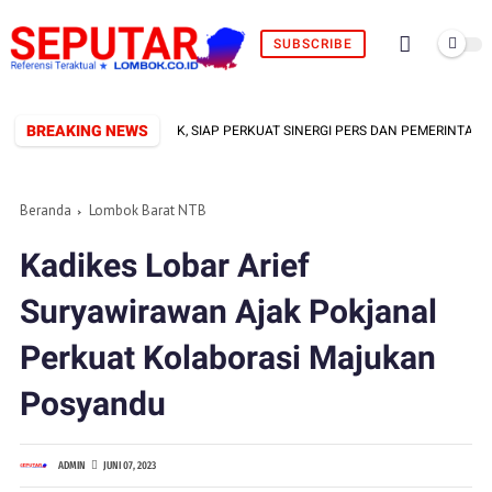
SUBSCRIBE
BREAKING NEWS
FORMAL TERBENTUK, SIAP PERKUAT SINERGI PERS DAN PEMERINTAH
Beranda
Lombok Barat NTB
Kadikes Lobar Arief
Suryawirawan Ajak Pokjanal
Perkuat Kolaborasi Majukan
Posyandu
ADMIN
JUNI 07, 2023