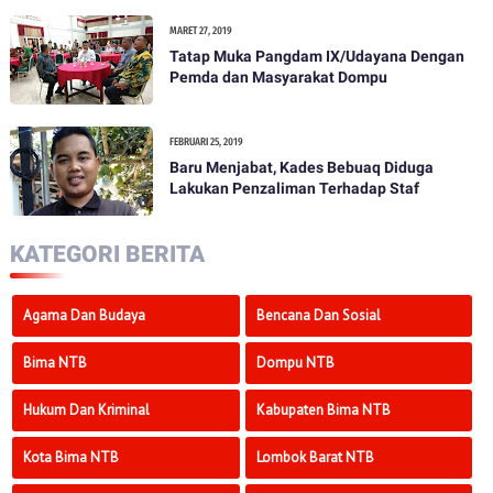
Pemilihan Umum Tahun 2019
MARET 27, 2019
Tatap Muka Pangdam IX/Udayana Dengan
Pemda dan Masyarakat Dompu
FEBRUARI 25, 2019
Baru Menjabat, Kades Bebuaq Diduga
Lakukan Penzaliman Terhadap Staf
KATEGORI BERITA
Agama Dan Budaya
Bencana Dan Sosial
Bima NTB
Dompu NTB
Hukum Dan Kriminal
Kabupaten Bima NTB
Kota Bima NTB
Lombok Barat NTB