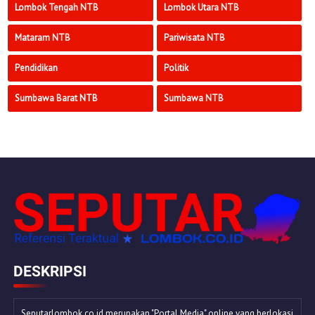
Lombok Tengah NTB
Lombok Utara NTB
Mataram NTB
Pariwisata NTB
Pendidikan
Politik
Sumbawa Barat NTB
Sumbawa NTB
DESKRIPSI
Seputarlombok.co.id merupakan "Portal Media" online yang berlokasi