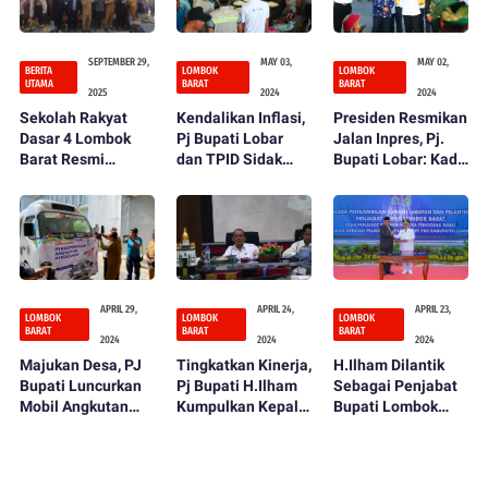
SEPTEMBER 29,
MAY 03,
MAY 02,
BERITA
LOMBOK
LOMBOK
UTAMA
BARAT
BARAT
2025
2024
2024
Sekolah Rakyat
Kendalikan Inflasi,
Presiden Resmikan
Dasar 4 Lombok
Pj Bupati Lobar
Jalan Inpres, Pj.
Barat Resmi
dan TPID Sidak
Bupati Lobar: Kado
Dibuka, Bupati LAZ
Pasar
Istimewa HUT ke
Tegaskan
66 Lombok Barat
Komitmen Perluas
Akses Pendidikan
APRIL 29,
APRIL 24,
APRIL 23,
LOMBOK
LOMBOK
LOMBOK
BARAT
BARAT
BARAT
2024
2024
2024
Majukan Desa, PJ
Tingkatkan Kinerja,
H.Ilham Dilantik
Bupati Luncurkan
Pj Bupati H.Ilham
Sebagai Penjabat
Mobil Angkutan
Kumpulkan Kepala
Bupati Lombok
Perdesaan
OPD
Barat