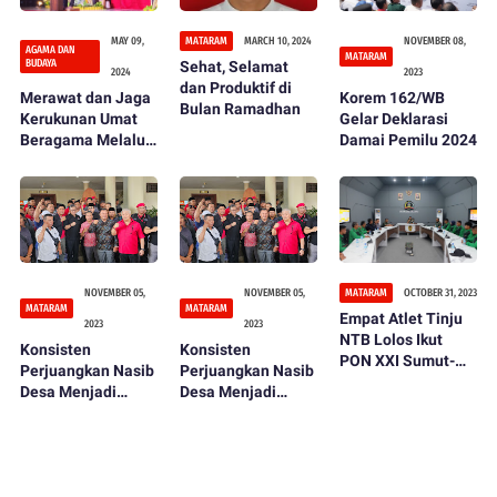
MAY 09,
MATARAM
MARCH 10, 2024
NOVEMBER 08,
AGAMA DAN
MATARAM
BUDAYA
Sehat, Selamat
2024
2023
dan Produktif di
Merawat dan Jaga
Korem 162/WB
Bulan Ramadhan
Kerukunan Umat
Gelar Deklarasi
Beragama Melalui
Damai Pemilu 2024
Pagelaran Pentas
Seni dan Budaya
NOVEMBER 05,
NOVEMBER 05,
MATARAM
OCTOBER 31, 2023
MATARAM
MATARAM
Empat Atlet Tinju
2023
2023
NTB Lolos Ikut
Konsisten
Konsisten
PON XXI Sumut-
Perjuangkan Nasib
Perjuangkan Nasib
Aceh 2024
Desa Menjadi
Desa Menjadi
Lebih Baik, Sekjen
Lebih Baik, Sekjen
PDIP Daulat
PDIP Daulat
Rachmat Jadi Duta
Rachmat Jadi Duta
Para Kades dari
Para Kades dari
NTB
NTB