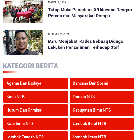
MARET 27, 2019
Tatap Muka Pangdam IX/Udayana Dengan
Pemda dan Masyarakat Dompu
FEBRUARI 25, 2019
Baru Menjabat, Kades Bebuaq Diduga
Lakukan Penzaliman Terhadap Staf
KATEGORI BERITA
Agama Dan Budaya
Bencana Dan Sosial
Bima NTB
Dompu NTB
Hukum Dan Kriminal
Kabupaten Bima NTB
Kota Bima NTB
Lombok Barat NTB
Lombok Tengah NTB
Lombok Utara NTB