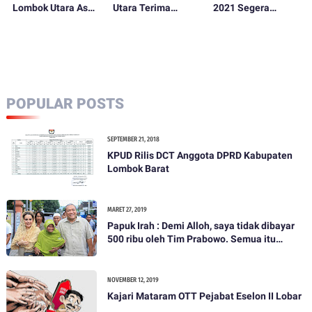
Lombok Utara Asah
Utara Terima
2021 Segera
Kemampuan Bela
Kunjungan Tim
Diberlakukan, Sat
Diri
Supervisi Dit
Samapta Dampingi
Samapta Polda
Sosialisasi
NTB
POPULAR POSTS
SEPTEMBER 21, 2018
KPUD Rilis DCT Anggota DPRD Kabupaten
Lombok Barat
MARET 27, 2019
Papuk Irah : Demi Alloh, saya tidak dibayar
500 ribu oleh Tim Prabowo. Semua itu
bohong
NOVEMBER 12, 2019
Kajari Mataram OTT Pejabat Eselon II Lobar