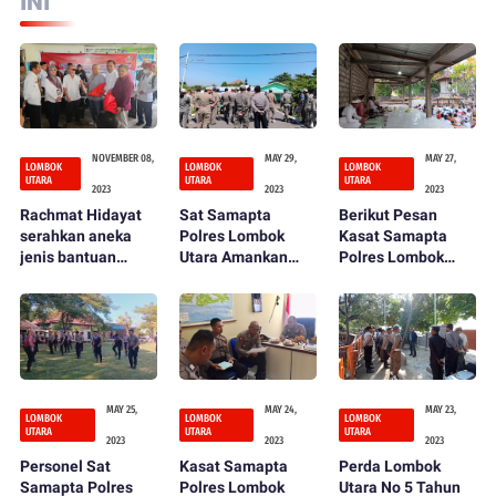
INI
NOVEMBER 08,
MAY 29,
MAY 27,
LOMBOK
LOMBOK
LOMBOK
UTARA
UTARA
UTARA
2023
2023
2023
Rachmat Hidayat
Sat Samapta
Berikut Pesan
serahkan aneka
Polres Lombok
Kasat Samapta
jenis bantuan
Utara Amankan
Polres Lombok
asistensi
Aksi Unjuk Rasa di
Utara Saat
rahabilitasi sosial (
Kantor Bupati
Menghadiri
Atensi ) bagi
Lombok Utara
Dharma Yatra Sima
penyandang
Krama
disabilitas di
lombok Utara
MAY 25,
MAY 24,
MAY 23,
LOMBOK
LOMBOK
LOMBOK
UTARA
UTARA
UTARA
2023
2023
2023
Personel Sat
Kasat Samapta
Perda Lombok
Samapta Polres
Polres Lombok
Utara No 5 Tahun