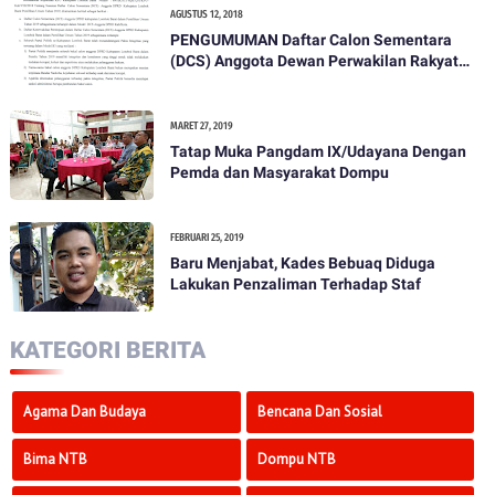
AGUSTUS 12, 2018
PENGUMUMAN Daftar Calon Sementara
(DCS) Anggota Dewan Perwakilan Rakyat
Daerah Kabupaten Lombok Barat Dalam
Pemilihan Umum Tahun 2019
MARET 27, 2019
Tatap Muka Pangdam IX/Udayana Dengan
Pemda dan Masyarakat Dompu
FEBRUARI 25, 2019
Baru Menjabat, Kades Bebuaq Diduga
Lakukan Penzaliman Terhadap Staf
KATEGORI BERITA
Agama Dan Budaya
Bencana Dan Sosial
Bima NTB
Dompu NTB