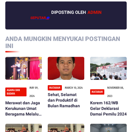
DIPOSTING OLEH
ADMIN
ANDA MUNGKIN MENYUKAI POSTINGAN
INI
MAY 09,
MATARAM
MARCH 10, 2024
NOVEMBER 08,
AGAMA DAN
MATARAM
BUDAYA
Sehat, Selamat
2024
2023
dan Produktif di
Merawat dan Jaga
Korem 162/WB
Bulan Ramadhan
Kerukunan Umat
Gelar Deklarasi
Beragama Melalui
Damai Pemilu 2024
Pagelaran Pentas
Seni dan Budaya