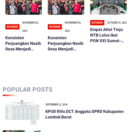
NOVEMBER 05,
NOVEMBER 05,
MATARAM
OCTOBER 31, 2023
MATARAM
MATARAM
Empat Atlet Tinju
2023
2023
NTB Lolos Ikut
Konsisten
Konsisten
PON XXI Sumut-
Perjuangkan Nasib
Perjuangkan Nasib
Aceh 2024
Desa Menjadi
Desa Menjadi
Lebih Baik, Sekjen
Lebih Baik, Sekjen
PDIP Daulat
PDIP Daulat
Rachmat Jadi Duta
Rachmat Jadi Duta
Para Kades dari
Para Kades dari
NTB
NTB
POPULAR POSTS
SEPTEMBER 21, 2018
KPUD Rilis DCT Anggota DPRD Kabupaten
Lombok Barat