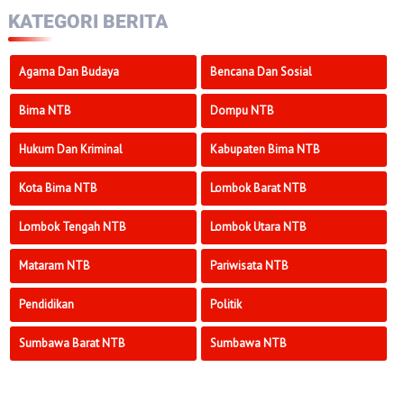
KATEGORI BERITA
Agama Dan Budaya
Bencana Dan Sosial
Bima NTB
Dompu NTB
Hukum Dan Kriminal
Kabupaten Bima NTB
Kota Bima NTB
Lombok Barat NTB
Lombok Tengah NTB
Lombok Utara NTB
Mataram NTB
Pariwisata NTB
Pendidikan
Politik
Sumbawa Barat NTB
Sumbawa NTB