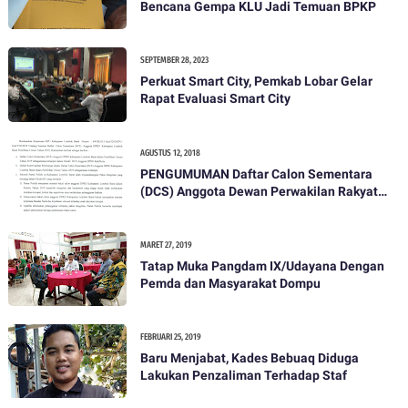
Bencana Gempa KLU Jadi Temuan BPKP
SEPTEMBER 28, 2023
Perkuat Smart City, Pemkab Lobar Gelar
Rapat Evaluasi Smart City
AGUSTUS 12, 2018
PENGUMUMAN Daftar Calon Sementara
(DCS) Anggota Dewan Perwakilan Rakyat
Daerah Kabupaten Lombok Barat Dalam
Pemilihan Umum Tahun 2019
MARET 27, 2019
Tatap Muka Pangdam IX/Udayana Dengan
Pemda dan Masyarakat Dompu
FEBRUARI 25, 2019
Baru Menjabat, Kades Bebuaq Diduga
Lakukan Penzaliman Terhadap Staf