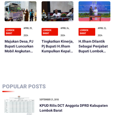
Tegaskan
66 Lombok Barat
Komitmen Perluas
Akses Pendidikan
APRIL 29,
APRIL 24,
APRIL 23,
LOMBOK
LOMBOK
LOMBOK
BARAT
BARAT
BARAT
2024
2024
2024
Majukan Desa, PJ
Tingkatkan Kinerja,
H.Ilham Dilantik
Bupati Luncurkan
Pj Bupati H.Ilham
Sebagai Penjabat
Mobil Angkutan
Kumpulkan Kepala
Bupati Lombok
Perdesaan
OPD
Barat
POPULAR POSTS
SEPTEMBER 21, 2018
KPUD Rilis DCT Anggota DPRD Kabupaten
Lombok Barat