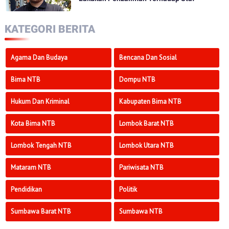
KATEGORI BERITA
Agama Dan Budaya
Bencana Dan Sosial
Bima NTB
Dompu NTB
Hukum Dan Kriminal
Kabupaten Bima NTB
Kota Bima NTB
Lombok Barat NTB
Lombok Tengah NTB
Lombok Utara NTB
Mataram NTB
Pariwisata NTB
Pendidikan
Politik
Sumbawa Barat NTB
Sumbawa NTB