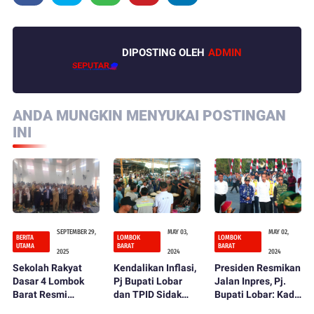
DIPOSTING OLEH
ADMIN
ANDA MUNGKIN MENYUKAI POSTINGAN
INI
SEPTEMBER 29,
MAY 03,
MAY 02,
BERITA
LOMBOK
LOMBOK
UTAMA
BARAT
BARAT
2025
2024
2024
Sekolah Rakyat
Kendalikan Inflasi,
Presiden Resmikan
Dasar 4 Lombok
Pj Bupati Lobar
Jalan Inpres, Pj.
Barat Resmi
dan TPID Sidak
Bupati Lobar: Kado
Dibuka, Bupati LAZ
Pasar
Istimewa HUT ke