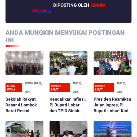
DIPOSTING OLEH
ADMIN
ANDA MUNGKIN MENYUKAI POSTINGAN
INI
SEPTEMBER 29,
MAY 03,
MAY 02,
BERITA
LOMBOK
LOMBOK
UTAMA
BARAT
BARAT
2025
2024
2024
Sekolah Rakyat
Kendalikan Inflasi,
Presiden Resmikan
Dasar 4 Lombok
Pj Bupati Lobar
Jalan Inpres, Pj.
Barat Resmi
dan TPID Sidak
Bupati Lobar: Kado
Dibuka, Bupati LAZ
Pasar
Istimewa HUT ke
Tegaskan
66 Lombok Barat
Komitmen Perluas
Akses Pendidikan