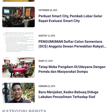
SEPTEMBER 28, 2023
Perkuat Smart City, Pemkab Lobar Gelar
Rapat Evaluasi Smart City
AGUSTUS 12, 2018
PENGUMUMAN Daftar Calon Sementara
(DCS) Anggota Dewan Perwakilan Rakyat
Daerah Kabupaten Lombok Barat Dalam
Pemilihan Umum Tahun 2019
MARET 27, 2019
Tatap Muka Pangdam IX/Udayana Dengan
Pemda dan Masyarakat Dompu
FEBRUARI 25, 2019
Baru Menjabat, Kades Bebuaq Diduga
Lakukan Penzaliman Terhadap Staf
KATEGORI BERITA