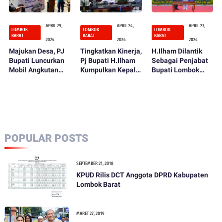
APRIL 29,
APRIL 24,
APRIL 23,
LOMBOK
LOMBOK
LOMBOK
BARAT
BARAT
BARAT
2024
2024
2024
Majukan Desa, PJ
Tingkatkan Kinerja,
H.Ilham Dilantik
Bupati Luncurkan
Pj Bupati H.Ilham
Sebagai Penjabat
Mobil Angkutan
Kumpulkan Kepala
Bupati Lombok
Perdesaan
OPD
Barat
POPULAR POSTS
SEPTEMBER 21, 2018
KPUD Rilis DCT Anggota DPRD Kabupaten
Lombok Barat
MARET 27, 2019