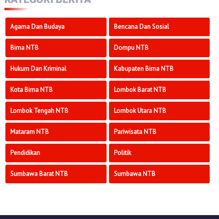
Agama Dan Budaya
Bencana Dan Sosial
Bima NTB
Dompu NTB
Hukum Dan Kriminal
Kabupaten Bima NTB
Kota Bima NTB
Lombok Barat NTB
Lombok Tengah NTB
Lombok Utara NTB
Mataram NTB
Pariwisata NTB
Pendidikan
Politik
Sumbawa Barat NTB
Sumbawa NTB