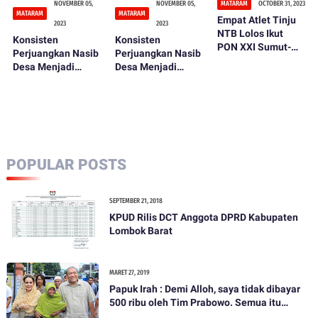
NOVEMBER 05,
NOVEMBER 05,
MATARAM
OCTOBER 31, 2023
MATARAM
MATARAM
Empat Atlet Tinju
2023
2023
NTB Lolos Ikut
Konsisten
Konsisten
PON XXI Sumut-
Perjuangkan Nasib
Perjuangkan Nasib
Aceh 2024
Desa Menjadi
Desa Menjadi
Lebih Baik, Sekjen
Lebih Baik, Sekjen
PDIP Daulat
PDIP Daulat
Rachmat Jadi Duta
Rachmat Jadi Duta
Para Kades dari
Para Kades dari
NTB
NTB
POPULAR POSTS
SEPTEMBER 21, 2018
KPUD Rilis DCT Anggota DPRD Kabupaten
Lombok Barat
MARET 27, 2019
Papuk Irah : Demi Alloh, saya tidak dibayar
500 ribu oleh Tim Prabowo. Semua itu
bohong