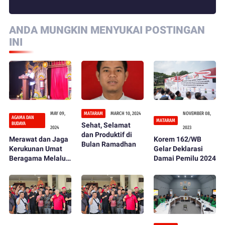
ANDA MUNGKIN MENYUKAI POSTINGAN
INI
MAY 09,
MATARAM
MARCH 10, 2024
NOVEMBER 08,
AGAMA DAN
MATARAM
BUDAYA
Sehat, Selamat
2024
2023
dan Produktif di
Merawat dan Jaga
Korem 162/WB
Bulan Ramadhan
Kerukunan Umat
Gelar Deklarasi
Beragama Melalui
Damai Pemilu 2024
Pagelaran Pentas
Seni dan Budaya