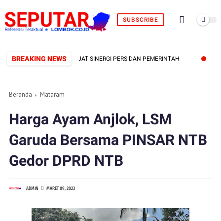
SUBSCRIBE
BREAKING NEWS
ERBENTUK, SIAP PERKUAT SINERGI PERS DAN PEMERINTAH
FBI SAM
Beranda
Mataram
Harga Ayam Anjlok, LSM
Garuda Bersama PINSAR NTB
Gedor DPRD NTB
ADMIN
MARET 09, 2023