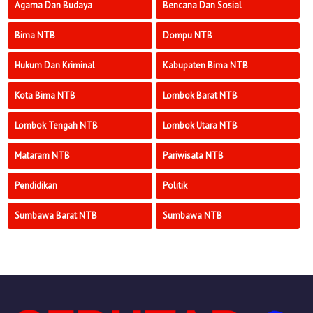
Agama Dan Budaya
Bencana Dan Sosial
Bima NTB
Dompu NTB
Hukum Dan Kriminal
Kabupaten Bima NTB
Kota Bima NTB
Lombok Barat NTB
Lombok Tengah NTB
Lombok Utara NTB
Mataram NTB
Pariwisata NTB
Pendidikan
Politik
Sumbawa Barat NTB
Sumbawa NTB