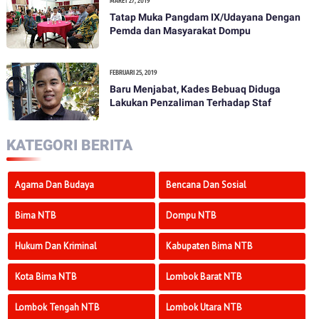
MARET 27, 2019
Tatap Muka Pangdam IX/Udayana Dengan
Pemda dan Masyarakat Dompu
FEBRUARI 25, 2019
Baru Menjabat, Kades Bebuaq Diduga
Lakukan Penzaliman Terhadap Staf
KATEGORI BERITA
Agama Dan Budaya
Bencana Dan Sosial
Bima NTB
Dompu NTB
Hukum Dan Kriminal
Kabupaten Bima NTB
Kota Bima NTB
Lombok Barat NTB
Lombok Tengah NTB
Lombok Utara NTB