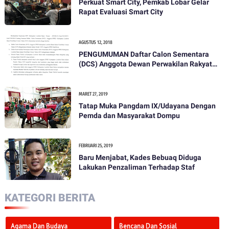
Perkuat Smart City, Pemkab Lobar Gelar
Rapat Evaluasi Smart City
AGUSTUS 12, 2018
PENGUMUMAN Daftar Calon Sementara
(DCS) Anggota Dewan Perwakilan Rakyat
Daerah Kabupaten Lombok Barat Dalam
Pemilihan Umum Tahun 2019
MARET 27, 2019
Tatap Muka Pangdam IX/Udayana Dengan
Pemda dan Masyarakat Dompu
FEBRUARI 25, 2019
Baru Menjabat, Kades Bebuaq Diduga
Lakukan Penzaliman Terhadap Staf
KATEGORI BERITA
Agama Dan Budaya
Bencana Dan Sosial