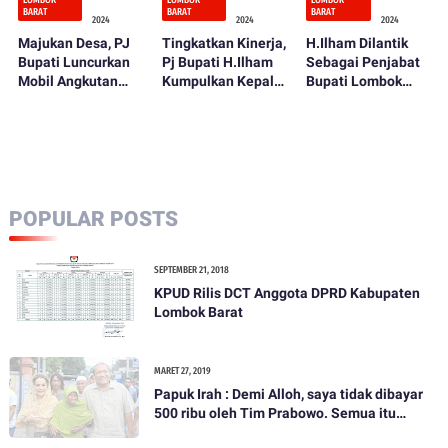
BARAT
BARAT
BARAT
2024
2024
2024
Majukan Desa, PJ
Tingkatkan Kinerja,
H.Ilham Dilantik
Bupati Luncurkan
Pj Bupati H.Ilham
Sebagai Penjabat
Mobil Angkutan
Kumpulkan Kepala
Bupati Lombok
Perdesaan
OPD
Barat
POPULAR POSTS
SEPTEMBER 21, 2018
KPUD Rilis DCT Anggota DPRD Kabupaten
Lombok Barat
MARET 27, 2019
Papuk Irah : Demi Alloh, saya tidak dibayar
500 ribu oleh Tim Prabowo. Semua itu
bohong