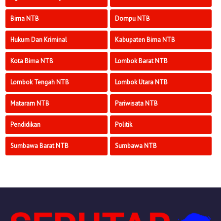
Bima NTB
Dompu NTB
Hukum Dan Kriminal
Kabupaten Bima NTB
Kota Bima NTB
Lombok Barat NTB
Lombok Tengah NTB
Lombok Utara NTB
Mataram NTB
Pariwisata NTB
Pendidikan
Politik
Sumbawa Barat NTB
Sumbawa NTB