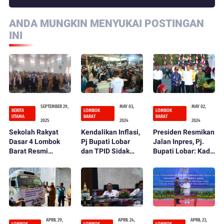
ANDA MUNGKIN MENYUKAI POSTINGAN
INI
SEPTEMBER 29,
MAY 03,
MAY 02,
BERITA
LOMBOK
LOMBOK
UTAMA
BARAT
BARAT
2025
2024
2024
Sekolah Rakyat
Kendalikan Inflasi,
Presiden Resmikan
Dasar 4 Lombok
Pj Bupati Lobar
Jalan Inpres, Pj.
Barat Resmi
dan TPID Sidak
Bupati Lobar: Kado
Dibuka, Bupati LAZ
Pasar
Istimewa HUT ke
Tegaskan
66 Lombok Barat
Komitmen Perluas
Akses Pendidikan
APRIL 29,
APRIL 24,
APRIL 23,
LOMBOK
LOMBOK
LOMBOK