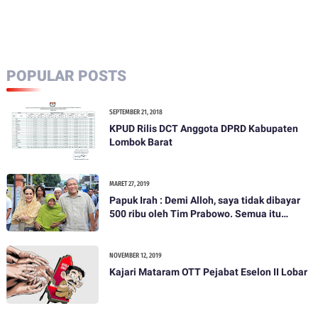
PDIP Daulat
PDIP Daulat
Rachmat Jadi Duta
Rachmat Jadi Duta
Para Kades dari
Para Kades dari
NTB
NTB
POPULAR POSTS
SEPTEMBER 21, 2018
KPUD Rilis DCT Anggota DPRD Kabupaten
Lombok Barat
MARET 27, 2019
Papuk Irah : Demi Alloh, saya tidak dibayar
500 ribu oleh Tim Prabowo. Semua itu
bohong
NOVEMBER 12, 2019
Kajari Mataram OTT Pejabat Eselon II Lobar