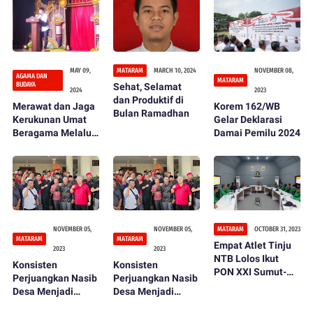
MAY 09,
MATARAM
MARCH 10, 2024
NOVEMBER 08,
AGAMA DAN
MATARAM
BUDAYA
Sehat, Selamat
2024
2023
dan Produktif di
Merawat dan Jaga
Korem 162/WB
Bulan Ramadhan
Kerukunan Umat
Gelar Deklarasi
Beragama Melalui
Damai Pemilu 2024
Pagelaran Pentas
Seni dan Budaya
NOVEMBER 05,
NOVEMBER 05,
MATARAM
OCTOBER 31, 2023
MATARAM
MATARAM
Empat Atlet Tinju
2023
2023
NTB Lolos Ikut
Konsisten
Konsisten
PON XXI Sumut-
Perjuangkan Nasib
Perjuangkan Nasib
Aceh 2024
Desa Menjadi
Desa Menjadi
Lebih Baik, Sekjen
Lebih Baik, Sekjen