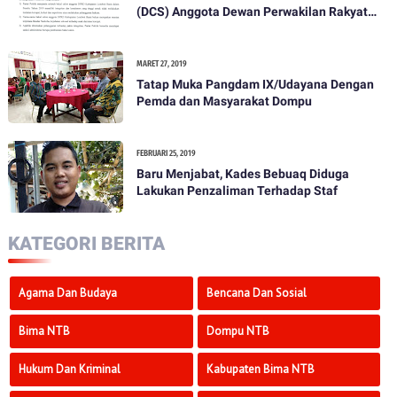
(DCS) Anggota Dewan Perwakilan Rakyat
Daerah Kabupaten Lombok Barat Dalam
Pemilihan Umum Tahun 2019
MARET 27, 2019
Tatap Muka Pangdam IX/Udayana Dengan
Pemda dan Masyarakat Dompu
FEBRUARI 25, 2019
Baru Menjabat, Kades Bebuaq Diduga
Lakukan Penzaliman Terhadap Staf
KATEGORI BERITA
Agama Dan Budaya
Bencana Dan Sosial
Bima NTB
Dompu NTB
Hukum Dan Kriminal
Kabupaten Bima NTB