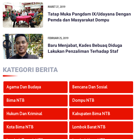
Pemilihan Umum Tahun 2019
MARET 27, 2019
Tatap Muka Pangdam IX/Udayana Dengan
Pemda dan Masyarakat Dompu
FEBRUARI 25, 2019
Baru Menjabat, Kades Bebuaq Diduga
Lakukan Penzaliman Terhadap Staf
KATEGORI BERITA
Agama Dan Budaya
Bencana Dan Sosial
Bima NTB
Dompu NTB
Hukum Dan Kriminal
Kabupaten Bima NTB
Kota Bima NTB
Lombok Barat NTB