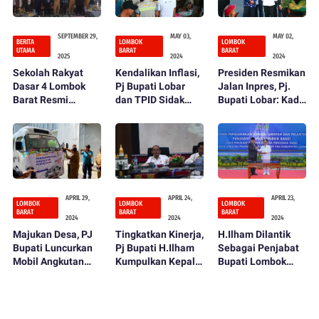
SEPTEMBER 29,
MAY 03,
MAY 02,
BERITA
LOMBOK
LOMBOK
UTAMA
BARAT
BARAT
2025
2024
2024
Sekolah Rakyat
Kendalikan Inflasi,
Presiden Resmikan
Dasar 4 Lombok
Pj Bupati Lobar
Jalan Inpres, Pj.
Barat Resmi
dan TPID Sidak
Bupati Lobar: Kado
Dibuka, Bupati LAZ
Pasar
Istimewa HUT ke
Tegaskan
66 Lombok Barat
Komitmen Perluas
Akses Pendidikan
APRIL 29,
APRIL 24,
APRIL 23,
LOMBOK
LOMBOK
LOMBOK
BARAT
BARAT
BARAT
2024
2024
2024
Majukan Desa, PJ
Tingkatkan Kinerja,
H.Ilham Dilantik
Bupati Luncurkan
Pj Bupati H.Ilham
Sebagai Penjabat
Mobil Angkutan
Kumpulkan Kepala
Bupati Lombok
Perdesaan
OPD
Barat