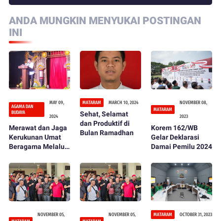
ANDA MUNGKIN MENYUKAI POSTINGAN
INI
MAY 09,
MATARAM
MARCH 10, 2024
NOVEMBER 08,
AGAMA DAN
MATARAM
BUDAYA
Sehat, Selamat
2024
2023
dan Produktif di
Merawat dan Jaga
Korem 162/WB
Bulan Ramadhan
Kerukunan Umat
Gelar Deklarasi
Beragama Melalui
Damai Pemilu 2024
Pagelaran Pentas
Seni dan Budaya
NOVEMBER 05,
NOVEMBER 05,
MATARAM
OCTOBER 31, 2023