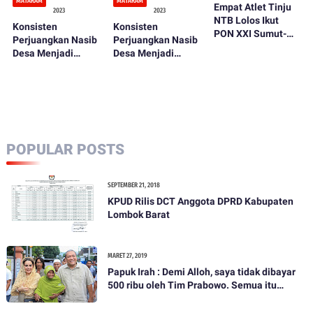
MATARAM
MATARAM
Empat Atlet Tinju
2023
2023
NTB Lolos Ikut
Konsisten
Konsisten
PON XXI Sumut-
Perjuangkan Nasib
Perjuangkan Nasib
Aceh 2024
Desa Menjadi
Desa Menjadi
Lebih Baik, Sekjen
Lebih Baik, Sekjen
PDIP Daulat
PDIP Daulat
Rachmat Jadi Duta
Rachmat Jadi Duta
Para Kades dari
Para Kades dari
NTB
NTB
POPULAR POSTS
SEPTEMBER 21, 2018
KPUD Rilis DCT Anggota DPRD Kabupaten
Lombok Barat
MARET 27, 2019
Papuk Irah : Demi Alloh, saya tidak dibayar
500 ribu oleh Tim Prabowo. Semua itu
bohong