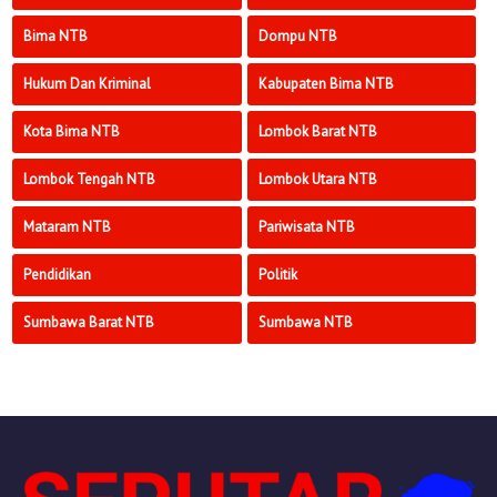
Bima NTB
Dompu NTB
Hukum Dan Kriminal
Kabupaten Bima NTB
Kota Bima NTB
Lombok Barat NTB
Lombok Tengah NTB
Lombok Utara NTB
Mataram NTB
Pariwisata NTB
Pendidikan
Politik
Sumbawa Barat NTB
Sumbawa NTB