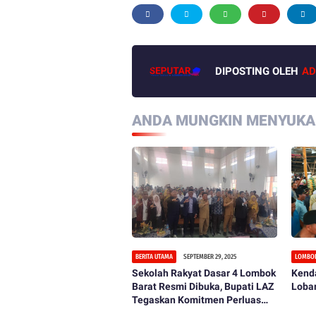
DIPOSTING OLEH
AD
ANDA MUNGKIN MENYUKAI
BERITA UTAMA
SEPTEMBER 29, 2025
LOMBOK
Sekolah Rakyat Dasar 4 Lombok
Kenda
Barat Resmi Dibuka, Bupati LAZ
Lobar
Tegaskan Komitmen Perluas
Akses Pendidikan