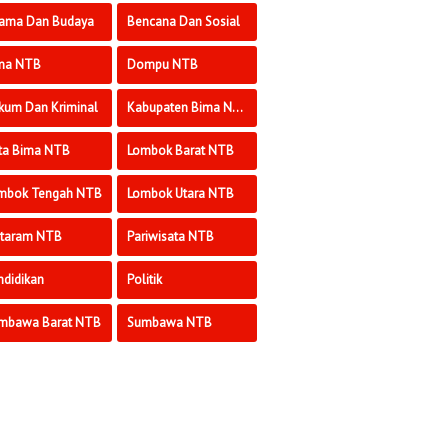
ama Dan Budaya
Bencana Dan Sosial
ma NTB
Dompu NTB
kum Dan Kriminal
Kabupaten Bima NTB
ta Bima NTB
Lombok Barat NTB
mbok Tengah NTB
Lombok Utara NTB
taram NTB
Pariwisata NTB
ndidikan
Politik
mbawa Barat NTB
Sumbawa NTB