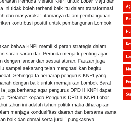
Gerakan Pemuda Melalui KNPI untuk Lobar Maju dan
Ag
a ini tidak boleh terhenti baik itu dalam transformasi
rah dan masyarakat utamanya dalam pembangunan.
Bi
kan kontribusi positif untuk pembangunan Lombok
Hu
Ko
takan bahwa KNPI memiliki peran strategis dalam
 saran saran dari Pemuda menjadi penting agar
Lo
n dengan lancar dan sesuai aturan. Fauzan juga
u sampai sekarang telah menghasilkan begitu
Ma
ebat. Sehingga Ia berharap pengurus KNPI yang
Pe
amanah dengan baik untuk memajukan Lombok Barat
 ia juga berharap agar pengurus DPD II KNPI dapat
Su
ya. "Selamat kepada Pengurus DPD II KNPI Lobar
ahui tahun ini adalah tahun politik maka diharapkan
alam menjaga kondusifitas daerah dan bersama sama
an baik dan damai serta jurdil" pungkasnya