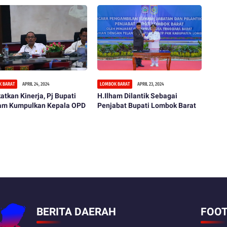
 BARAT
APRIL 24, 2024
LOMBOK BARAT
APRIL 23, 2024
atkan Kinerja, Pj Bupati
H.Ilham Dilantik Sebagai
ham Kumpulkan Kepala OPD
Penjabat Bupati Lombok Barat
BERITA DAERAH
FOOT