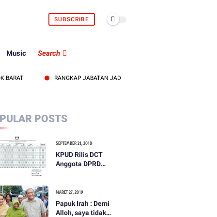
SUBSCRIBE
Music
Search
AT
RANGKAP JABATAN JADI SOROTAN, KEPALA UDD PMI LOMBOK BAR
PULAR POSTS
SEPTEMBER 21, 2018
KPUD Rilis DCT
Anggota DPRD
Kabupaten Lombok
Barat
MARET 27, 2019
Papuk Irah : Demi
Alloh, saya tidak