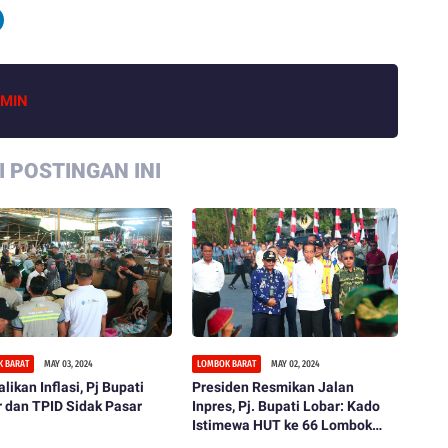
MIN
 POSTINGAN INI
 BARAT
MAY 03, 2024
LOMBOK BARAT
MAY 02, 2024
likan Inflasi, Pj Bupati
Presiden Resmikan Jalan
 dan TPID Sidak Pasar
Inpres, Pj. Bupati Lobar: Kado
Istimewa HUT ke 66 Lombok
Barat