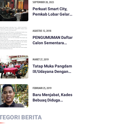
SEPTEMBER 28, 2023
Perkuat Smart City,
Pemkab Lobar Gelar
Rapat Evaluasi Smart
City
AGUSTUS 12, 2018
PENGUMUMAN Daftar
Calon Sementara
(DCS) Anggota Dewan
Perwakilan Rakyat
Daerah Kabupaten
MARET 27, 2019
Lombok Barat Dalam
Tatap Muka Pangdam
Pemilihan Umum
IX/Udayana Dengan
Tahun 2019
Pemda dan
Masyarakat Dompu
FEBRUARI 25, 2019
Baru Menjabat, Kades
Bebuaq Diduga
Lakukan Penzaliman
Terhadap Staf
TEGORI BERITA