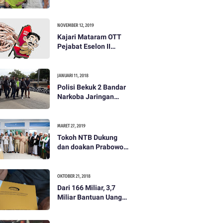
dibayar 500 ribu oleh
Tim Prabowo. Semua
itu bohong
NOVEMBER 12, 2019
Kajari Mataram OTT
Pejabat Eselon II
Lobar
JANUARI 11, 2018
Polisi Bekuk 2 Bandar
Narkoba Jaringan
Antar Pulau
MARET 27, 2019
Tokoh NTB Dukung
dan doakan Prabowo
Subianto
OKTOBER 21, 2018
Dari 166 Miliar, 3,7
Miliar Bantuan Uang
Bencana Gempa KLU
Jadi Temuan BPKP