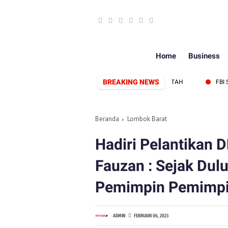
Home
Business
BREAKING NEWS
RBENTUK, SIAP PERKUAT SINERGI PERS DAN PEMERINTAH
FBI SAMPA
Beranda
Lombok Barat
Hadiri Pelantikan D
Fauzan : Sejak Dul
Pemimpin Pemimpi
ADMIN
FEBRUARI 06, 2023