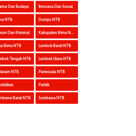
ama Dan Budaya
Bencana Dan Sosial
ma NTB
Dompu NTB
kum Dan Kriminal
Kabupaten Bima NTB
ta Bima NTB
Lombok Barat NTB
mbok Tengah NTB
Lombok Utara NTB
taram NTB
Pariwisata NTB
ndidikan
Politik
mbawa Barat NTB
Sumbawa NTB