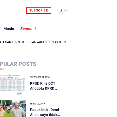
SUBSCRIBE
Music
Search
R, ITK NTB PERTANYAKAN FUNGSI KONTROL DPRD DAN INSPEKTORAT
PULAR POSTS
SEPTEMBER 21, 2018
KPUD Rilis DCT
Anggota DPRD
Kabupaten Lombok
Barat
MARET 27, 2019
Papuk Irah : Demi
Alloh, saya tidak