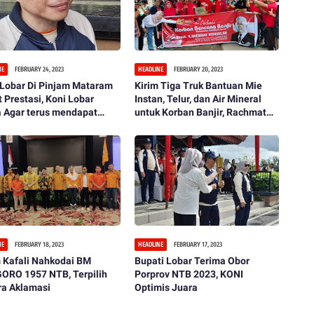
NE
FEBRUARY 24, 2023
HEADLINE
FEBRUARY 20, 2023
 Lobar Di Pinjam Mataram
Kirim Tiga Truk Bantuan Mie
 Prestasi, Koni Lobar
Instan, Telur, dan Air Mineral
a Agar terus mendapat
untuk Korban Banjir, Rachmat
inaan
Hidayat Gelar Aksi Peduli pada
Sesama di KSB
NE
FEBRUARY 18, 2023
HEADLINE
FEBRUARY 17, 2023
 Kafali Nahkodai BM
Bupati Lobar Terima Obor
ORO 1957 NTB, Terpilih
Porprov NTB 2023, KONI
ra Aklamasi
Optimis Juara