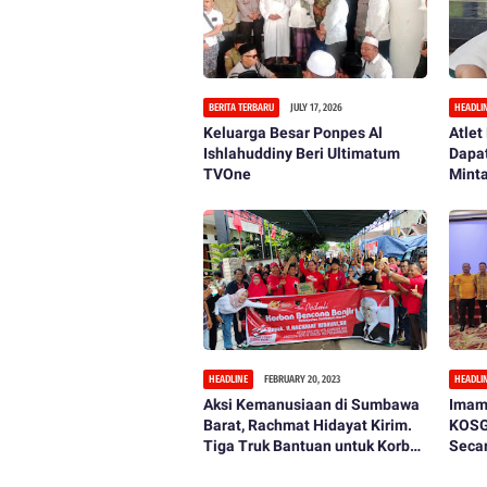
BERITA TERBARU
JULY 17, 2026
HEADLI
Keluarga Besar Ponpes Al
Atlet
Ishlahuddiny Beri Ultimatum
Dapat
TVOne
Mint
Pemb
HEADLINE
FEBRUARY 20, 2023
HEADLI
Aksi Kemanusiaan di Sumbawa
Imam
Barat, Rachmat Hidayat Kirim.
KOSG
Tiga Truk Bantuan untuk Korban
Seca
Bencana Banjir