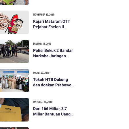
dibayar 500 ribu oleh
Tim Prabowo. Semua
itu bohong
NOVEMBER 12, 2019
Kajari Mataram OTT
Pejabat Eselon II
Lobar
JANUARI 11, 2018
Polisi Bekuk 2 Bandar
Narkoba Jaringan
Antar Pulau
MARET 27, 2019
Tokoh NTB Dukung
dan doakan Prabowo
Subianto
OKTOBER 21, 2018
Dari 166 Miliar, 3,7
Miliar Bantuan Uang
Bencana Gempa KLU
Jadi Temuan BPKP