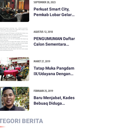
SEPTEMBER 28, 2023
Perkuat Smart City,
Pemkab Lobar Gelar
Rapat Evaluasi Smart
City
AGUSTUS 12, 2018
PENGUMUMAN Daftar
Calon Sementara
(DCS) Anggota Dewan
Perwakilan Rakyat
Daerah Kabupaten
MARET 27, 2019
Lombok Barat Dalam
Tatap Muka Pangdam
Pemilihan Umum
IX/Udayana Dengan
Tahun 2019
Pemda dan
Masyarakat Dompu
FEBRUARI 25, 2019
Baru Menjabat, Kades
Bebuaq Diduga
Lakukan Penzaliman
Terhadap Staf
TEGORI BERITA