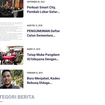
SEPTEMBER 28, 2023
Perkuat Smart City,
Pemkab Lobar Gelar
Rapat Evaluasi Smart
City
AGUSTUS 12, 2018
PENGUMUMAN Daftar
Calon Sementara
(DCS) Anggota Dewan
Perwakilan Rakyat
Daerah Kabupaten
MARET 27, 2019
Lombok Barat Dalam
Tatap Muka Pangdam
Pemilihan Umum
IX/Udayana Dengan
Tahun 2019
Pemda dan
Masyarakat Dompu
FEBRUARI 25, 2019
Baru Menjabat, Kades
Bebuaq Diduga
Lakukan Penzaliman
Terhadap Staf
TEGORI BERITA