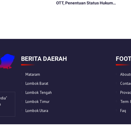
OTT, Penentuan Status Hukum
Tinggal Menunggu
BERITA DAERAH
FOOT
Mataram
About
Lombok Barat
Contac
Lombok Tengah
Provac
dia"
Lombok Timur
Term 
n
Lombok Utara
Faq