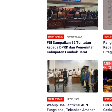
BERITA TERBARU
AUGUST 06, 2026
BERITA
FBI Sampaikan 12 Tuntutan
Rangk
kepada DPRD dan Pemerintah
Kepa
Kabupaten Lombok Barat
Diteg
BERITA TERBARU
JULY 29, 2026
BERITA
Wabup Una Lantik 50 ASN
Giri
Fungsional, Tekankan Amanah
Gedu