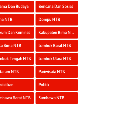
ama Dan Budaya
Bencana Dan Sosial
ma NTB
Dompu NTB
kum Dan Kriminal
Kabupaten Bima NTB
ta Bima NTB
Lombok Barat NTB
mbok Tengah NTB
Lombok Utara NTB
taram NTB
Pariwisata NTB
ndidikan
Politik
mbawa Barat NTB
Sumbawa NTB