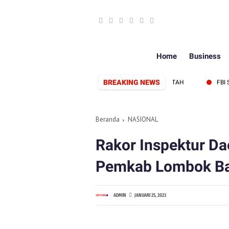
Home
Business
BREAKING NEWS
RBENTUK, SIAP PERKUAT SINERGI PERS DAN PEMERINTAH
FBI SAMP
Beranda
NASIONAL
Rakor Inspektur Da
Pemkab Lombok Bara
ADMIN
JANUARI 25, 2023