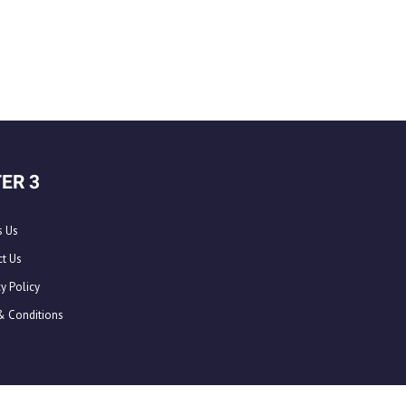
ER 3
s Us
t Us
y Policy
& Conditions