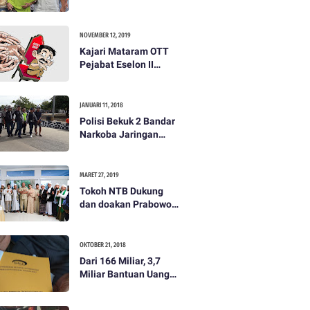
dibayar 500 ribu oleh
Tim Prabowo. Semua
itu bohong
NOVEMBER 12, 2019
Kajari Mataram OTT
Pejabat Eselon II
Lobar
JANUARI 11, 2018
Polisi Bekuk 2 Bandar
Narkoba Jaringan
Antar Pulau
MARET 27, 2019
Tokoh NTB Dukung
dan doakan Prabowo
Subianto
OKTOBER 21, 2018
Dari 166 Miliar, 3,7
Miliar Bantuan Uang
Bencana Gempa KLU
Jadi Temuan BPKP