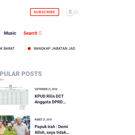
SUBSCRIBE
Music
Search
AT
RANGKAP JABATAN JADI SOROTAN, KEPALA UDD PMI LOMBOK BA
PULAR POSTS
SEPTEMBER 21, 2018
KPUD Rilis DCT
Anggota DPRD
Kabupaten Lombok
Barat
MARET 27, 2019
Papuk Irah : Demi
Alloh, saya tidak