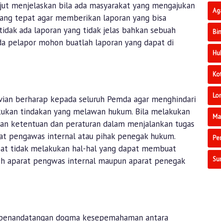
njut menjelaskan bila ada masyarakat yang mengajukan
Ag
yang tepat agar memberikan laporan yang bisa
idak ada laporan yang tidak jelas bahkan sebuah
Bi
 ada pelapor mohon buatlah laporan yang dapat di
Hu
Ko
Lo
vian berharap kepada seluruh Pemda agar menghindari
kukan tindakan yang melawan hukum. Bila melakukan
Ma
an ketentuan dan peraturan dalam menjalankan tugas
at pengawas internal atau pihak penegak hukum.
Pe
bat tidak melakukan hal-hal yang dapat membuat
Su
leh aparat pengwas internal maupun aparat penegak
ng penandatangan dogma kesepemahaman antara