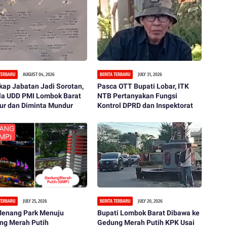
 TERBARU
AUGUST 04, 2026
BERITA TERBARU
JULY 31, 2026
ap Jabatan Jadi Sorotan,
Pasca OTT Bupati Lobar, ITK
la UDD PMI Lombok Barat
NTB Pertanyakan Fungsi
ur dan Diminta Mundur
Kontrol DPRD dan Inspektorat
 TERBARU
JULY 25, 2026
BERITA TERBARU
JULY 20, 2026
 Menang Park Menuju
Bupati Lombok Barat Dibawa ke
ng Merah Putih
Gedung Merah Putih KPK Usai