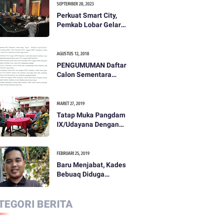
SEPTEMBER 28, 2023
Perkuat Smart City,
Pemkab Lobar Gelar
Rapat Evaluasi Smart
City
AGUSTUS 12, 2018
PENGUMUMAN Daftar
Calon Sementara
(DCS) Anggota Dewan
Perwakilan Rakyat
Daerah Kabupaten
MARET 27, 2019
Lombok Barat Dalam
Tatap Muka Pangdam
Pemilihan Umum
IX/Udayana Dengan
Tahun 2019
Pemda dan
Masyarakat Dompu
FEBRUARI 25, 2019
Baru Menjabat, Kades
Bebuaq Diduga
Lakukan Penzaliman
Terhadap Staf
TEGORI BERITA