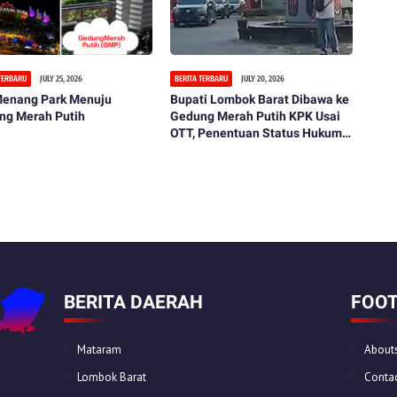
 TERBARU
JULY 25, 2026
BERITA TERBARU
JULY 20, 2026
 Menang Park Menuju
Bupati Lombok Barat Dibawa ke
ng Merah Putih
Gedung Merah Putih KPK Usai
OTT, Penentuan Status Hukum
Tinggal Menunggu
BERITA DAERAH
FOOT
Mataram
About
Lombok Barat
Contac