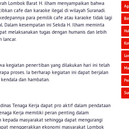
erah Lombok Barat H. ilham menyampaikan bahwa
Ag
ibkan cafe dan karaoke ilegal di wilayah Suranadi.
 kedepannya para pemilik cafe atau karaoke tidak lagi
Bi
al. Dalam kesempatan ini Sekda H. Ilham meminta
Hu
dapat melaksanakan tugas dengan humanis dan lebih
n lancar.
Ko
Lo
 kegiatan penertiban yang dilakukan hari ini telah
Ma
apa proses. Ia berharap kegiatan ini dapat berjalan
 kendala dan hambatan.
Pe
Su
 dinas Tenaga Kerja dapat pro aktif dalam pendataan
Tenaga Kerja memiliki peran penting dalam
 kepada masyarakat sehingga dapat mengurangi
 dapat menggerakkan ekonomi masyarakat Lombok