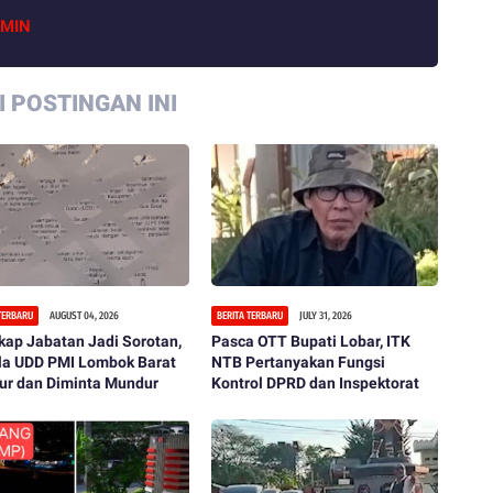
MIN
 POSTINGAN INI
 TERBARU
AUGUST 04, 2026
BERITA TERBARU
JULY 31, 2026
ap Jabatan Jadi Sorotan,
Pasca OTT Bupati Lobar, ITK
la UDD PMI Lombok Barat
NTB Pertanyakan Fungsi
ur dan Diminta Mundur
Kontrol DPRD dan Inspektorat