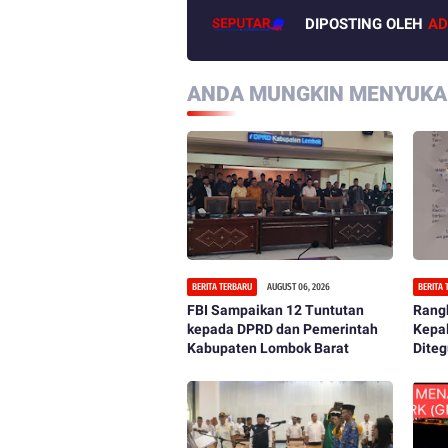
DIPOSTING OLEH
AD
ANDA MUNGKIN MENYUKAI
BERITA TERBARU
AUGUST 06, 2026
BERITA
FBI Sampaikan 12 Tuntutan
Rangk
kepada DPRD dan Pemerintah
Kepa
Kabupaten Lombok Barat
Diteg