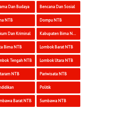
ama Dan Budaya
Bencana Dan Sosial
ma NTB
Dompu NTB
kum Dan Kriminal
Kabupaten Bima NTB
ta Bima NTB
Lombok Barat NTB
mbok Tengah NTB
Lombok Utara NTB
taram NTB
Pariwisata NTB
ndidikan
Politik
mbawa Barat NTB
Sumbawa NTB