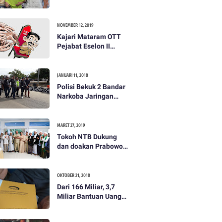
dibayar 500 ribu oleh
Tim Prabowo. Semua
itu bohong
NOVEMBER 12, 2019
Kajari Mataram OTT
Pejabat Eselon II
Lobar
JANUARI 11, 2018
Polisi Bekuk 2 Bandar
Narkoba Jaringan
Antar Pulau
MARET 27, 2019
Tokoh NTB Dukung
dan doakan Prabowo
Subianto
OKTOBER 21, 2018
Dari 166 Miliar, 3,7
Miliar Bantuan Uang
Bencana Gempa KLU
Jadi Temuan BPKP