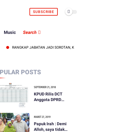
SUBSCRIBE
Music
Search
RANGKAP JABATAN JADI SOROTAN, KEPALA UDD PMI LOMBOK BARAT DITEGUR
PULAR POSTS
SEPTEMBER 21, 2018
KPUD Rilis DCT
Anggota DPRD
Kabupaten Lombok
Barat
MARET 27, 2019
Papuk Irah : Demi
Alloh, saya tidak