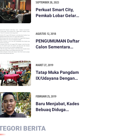
SEPTEMBER 28, 2023
Perkuat Smart City,
Pemkab Lobar Gelar
Rapat Evaluasi Smart
City
AGUSTUS 12, 2018
PENGUMUMAN Daftar
Calon Sementara
(DCS) Anggota Dewan
Perwakilan Rakyat
Daerah Kabupaten
MARET 27, 2019
Lombok Barat Dalam
Tatap Muka Pangdam
Pemilihan Umum
IX/Udayana Dengan
Tahun 2019
Pemda dan
Masyarakat Dompu
FEBRUARI 25, 2019
Baru Menjabat, Kades
Bebuaq Diduga
Lakukan Penzaliman
Terhadap Staf
TEGORI BERITA