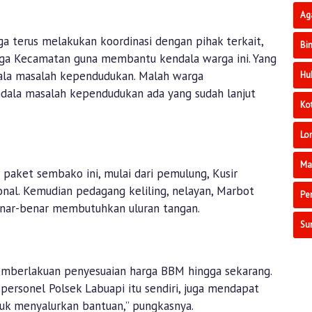
Ag
uga terus melakukan koordinasi dengan pihak terkait,
Bi
ngga Kecamatan guna membantu kendala warga ini. Yang
ala masalah kependudukan. Malah warga
Hu
ala masalah kependudukan ada yang sudah lanjut
Ko
Lo
Ma
paket sembako ini, mulai dari pemulung, Kusir
onal. Kemudian pedagang keliling, nelayan, Marbot
Pe
benar-benar membutuhkan uluran tangan.
Su
pemberlakuan penyesuaian harga BBM hingga sekarang.
personel Polsek Labuapi itu sendiri, juga mendapat
tuk menyalurkan bantuan,” pungkasnya.