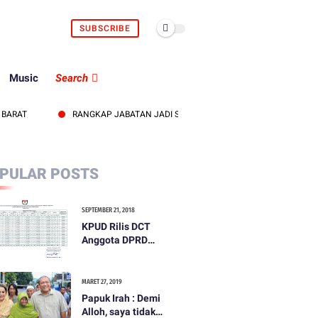
SUBSCRIBE
Music
Search
T
RANGKAP JABATAN JADI SOROTAN, KEPALA UDD PMI LOMBOK BARA
PULAR POSTS
SEPTEMBER 21, 2018
KPUD Rilis DCT
Anggota DPRD
Kabupaten Lombok
Barat
MARET 27, 2019
Papuk Irah : Demi
Alloh, saya tidak