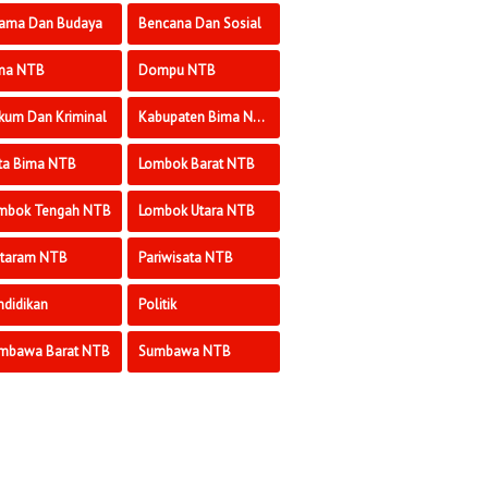
ama Dan Budaya
Bencana Dan Sosial
ma NTB
Dompu NTB
kum Dan Kriminal
Kabupaten Bima NTB
ta Bima NTB
Lombok Barat NTB
mbok Tengah NTB
Lombok Utara NTB
taram NTB
Pariwisata NTB
ndidikan
Politik
mbawa Barat NTB
Sumbawa NTB