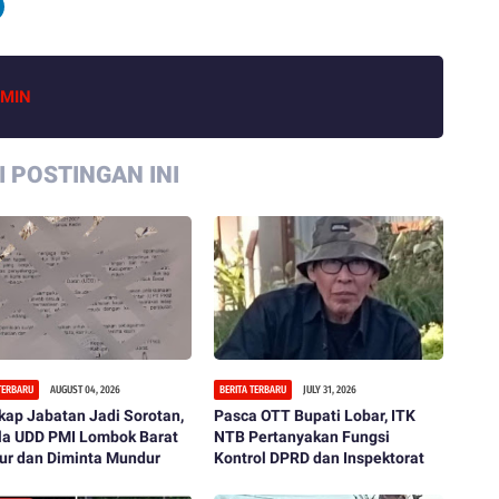
MIN
 POSTINGAN INI
 TERBARU
AUGUST 04, 2026
BERITA TERBARU
JULY 31, 2026
ap Jabatan Jadi Sorotan,
Pasca OTT Bupati Lobar, ITK
la UDD PMI Lombok Barat
NTB Pertanyakan Fungsi
ur dan Diminta Mundur
Kontrol DPRD dan Inspektorat