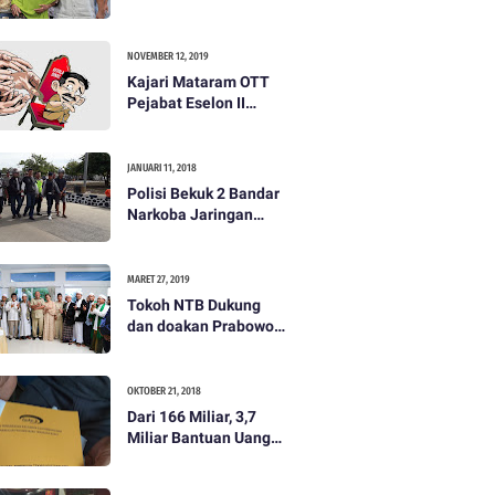
dibayar 500 ribu oleh
Tim Prabowo. Semua
itu bohong
NOVEMBER 12, 2019
Kajari Mataram OTT
Pejabat Eselon II
Lobar
JANUARI 11, 2018
Polisi Bekuk 2 Bandar
Narkoba Jaringan
Antar Pulau
MARET 27, 2019
Tokoh NTB Dukung
dan doakan Prabowo
Subianto
OKTOBER 21, 2018
Dari 166 Miliar, 3,7
Miliar Bantuan Uang
Bencana Gempa KLU
Jadi Temuan BPKP