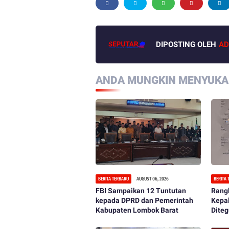
DIPOSTING OLEH
AD
ANDA MUNGKIN MENYUKAI
BERITA TERBARU
AUGUST 06, 2026
BERITA
FBI Sampaikan 12 Tuntutan
Rangk
kepada DPRD dan Pemerintah
Kepa
Kabupaten Lombok Barat
Diteg