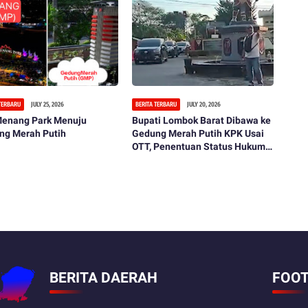
 TERBARU
JULY 25, 2026
BERITA TERBARU
JULY 20, 2026
 Menang Park Menuju
Bupati Lombok Barat Dibawa ke
ng Merah Putih
Gedung Merah Putih KPK Usai
OTT, Penentuan Status Hukum
Tinggal Menunggu
BERITA DAERAH
FOOT