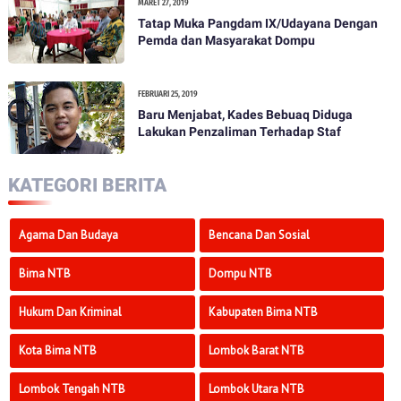
MARET 27, 2019
Tatap Muka Pangdam IX/Udayana Dengan
Pemda dan Masyarakat Dompu
FEBRUARI 25, 2019
Baru Menjabat, Kades Bebuaq Diduga
Lakukan Penzaliman Terhadap Staf
KATEGORI BERITA
Agama Dan Budaya
Bencana Dan Sosial
Bima NTB
Dompu NTB
Hukum Dan Kriminal
Kabupaten Bima NTB
Kota Bima NTB
Lombok Barat NTB
Lombok Tengah NTB
Lombok Utara NTB