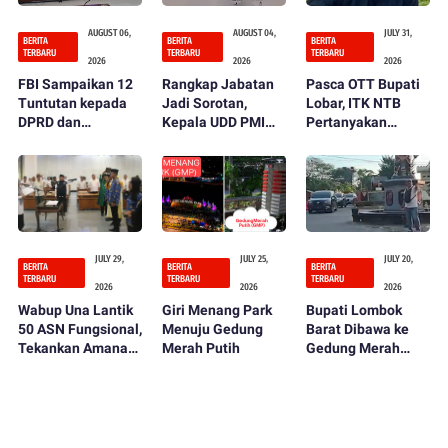
AUGUST 06,
AUGUST 04,
JULY 31,
BERITA
BERITA
BERITA
TERBARU
TERBARU
TERBARU
2026
2026
2026
FBI Sampaikan 12
Rangkap Jabatan
Pasca OTT Bupati
Tuntutan kepada
Jadi Sorotan,
Lobar, ITK NTB
DPRD dan
Kepala UDD PMI
Pertanyakan
Pemerintah
Lombok Barat
Fungsi Kontrol
Kabupaten Lombok
Ditegur dan
DPRD dan
Barat
Diminta Mundur
Inspektorat
JULY 29,
JULY 25,
JULY 20,
BERITA
BERITA
BERITA
TERBARU
TERBARU
TERBARU
2026
2026
2026
Wabup Una Lantik
Giri Menang Park
Bupati Lombok
50 ASN Fungsional,
Menuju Gedung
Barat Dibawa ke
Tekankan Amanah
Merah Putih
Gedung Merah
dan Integritas
Putih KPK Usai
dalam Bekerja
OTT, Penentuan
Status Hukum
Tinggal Menunggu