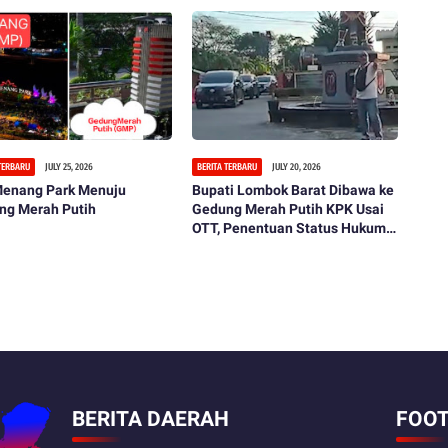
 TERBARU
JULY 25, 2026
BERITA TERBARU
JULY 20, 2026
 Menang Park Menuju
Bupati Lombok Barat Dibawa ke
ng Merah Putih
Gedung Merah Putih KPK Usai
OTT, Penentuan Status Hukum
Tinggal Menunggu
BERITA DAERAH
FOOT