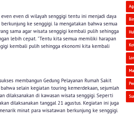
Ag
 even even di wilayah senggigi tentu ini menjadi daya
Bi
i berkunjung ke senggigi. Ia mengatakan bahwa semua
yang sama agar wisata senggigi kembali pulih sehingga
Hu
gan lebih cepat. "Tentu kita semua memiliki harapan
Ko
gigi kembali pulih sehingga ekonomi kita kembali
Lo
Ma
 sukses membangun Gedung Pelayanan Rumah Sakit
Pe
bahwa selain kegiatan touring kemerdekaan, sejumlah
n dilaksanakan di kawasan wisata senggigi. Seperti
Su
akan dilaksanakan tanggal 21 agustus. Kegiatan ini juga
menarik minat para wisatawan berkunjung ke senggigi.