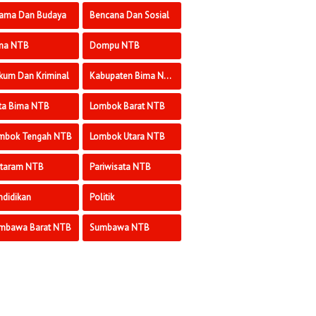
ama Dan Budaya
Bencana Dan Sosial
ma NTB
Dompu NTB
kum Dan Kriminal
Kabupaten Bima NTB
ta Bima NTB
Lombok Barat NTB
mbok Tengah NTB
Lombok Utara NTB
taram NTB
Pariwisata NTB
ndidikan
Politik
mbawa Barat NTB
Sumbawa NTB