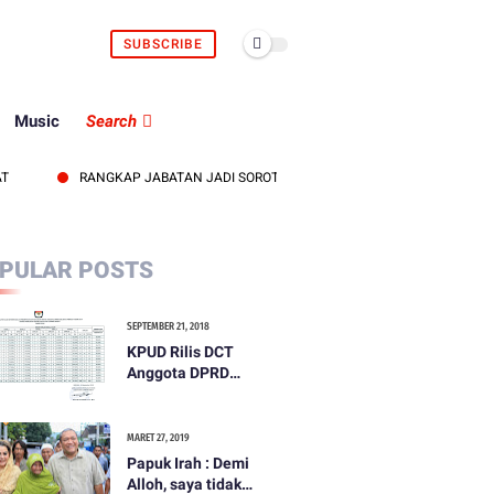
SUBSCRIBE
Music
Search
RANGKAP JABATAN JADI SOROTAN, KEPALA UDD PMI LOMBOK BARAT DIT
PULAR POSTS
SEPTEMBER 21, 2018
KPUD Rilis DCT
Anggota DPRD
Kabupaten Lombok
Barat
MARET 27, 2019
Papuk Irah : Demi
Alloh, saya tidak