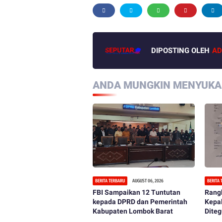
DIPOSTING OLEH
AD
ANDA MUNGKIN MENYUKAI
BERITA TERBARU
AUGUST 06, 2026
BERITA
FBI Sampaikan 12 Tuntutan
Rangk
kepada DPRD dan Pemerintah
Kepa
Kabupaten Lombok Barat
Diteg