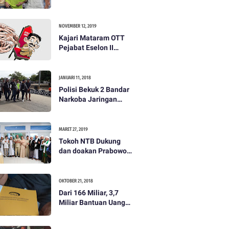
dibayar 500 ribu oleh
Tim Prabowo. Semua
itu bohong
NOVEMBER 12, 2019
Kajari Mataram OTT
Pejabat Eselon II
Lobar
JANUARI 11, 2018
Polisi Bekuk 2 Bandar
Narkoba Jaringan
Antar Pulau
MARET 27, 2019
Tokoh NTB Dukung
dan doakan Prabowo
Subianto
OKTOBER 21, 2018
Dari 166 Miliar, 3,7
Miliar Bantuan Uang
Bencana Gempa KLU
Jadi Temuan BPKP