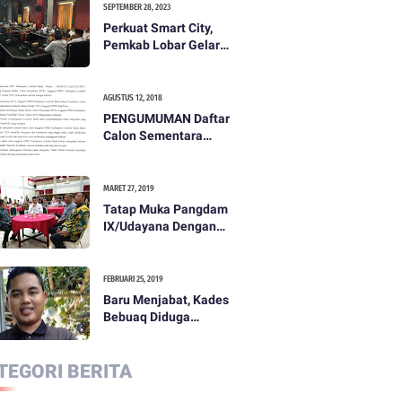
SEPTEMBER 28, 2023
Perkuat Smart City,
Pemkab Lobar Gelar
Rapat Evaluasi Smart
City
AGUSTUS 12, 2018
PENGUMUMAN Daftar
Calon Sementara
(DCS) Anggota Dewan
Perwakilan Rakyat
Daerah Kabupaten
MARET 27, 2019
Lombok Barat Dalam
Tatap Muka Pangdam
Pemilihan Umum
IX/Udayana Dengan
Tahun 2019
Pemda dan
Masyarakat Dompu
FEBRUARI 25, 2019
Baru Menjabat, Kades
Bebuaq Diduga
Lakukan Penzaliman
Terhadap Staf
TEGORI BERITA