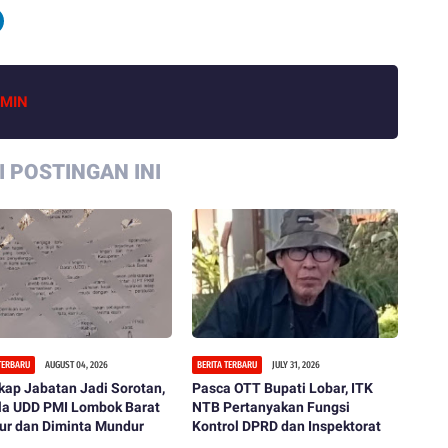
MIN
 POSTINGAN INI
 TERBARU
AUGUST 04, 2026
BERITA TERBARU
JULY 31, 2026
ap Jabatan Jadi Sorotan,
Pasca OTT Bupati Lobar, ITK
la UDD PMI Lombok Barat
NTB Pertanyakan Fungsi
ur dan Diminta Mundur
Kontrol DPRD dan Inspektorat