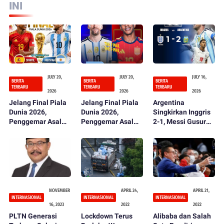
INI
JULY 20,
JULY 20,
JULY 16,
BERITA
BERITA
BERITA
TERBARU
TERBARU
TERBARU
2026
2026
2026
Jelang Final Piala
Jelang Final Piala
Argentina
Dunia 2026,
Dunia 2026,
Singkirkan Inggris
Penggemar Asal
Penggemar Asal
2-1, Messi Gusur
Lelede Jagokan
Lombok Barat
Mbappé di Puncak
Argentina Menang
Jagokan
Perburuan Sepatu
2-1 atas Spanyol
Argentina: Messi
Emas
Diyakini Jadi
Pembeda
NOVEMBER
APRIL 24,
APRIL 21,
INTERNASIONAL
INTERNASIONAL
INTERNASIONAL
16, 2023
2022
2022
PLTN Generasi
Lockdown Terus
Alibaba dan Salah