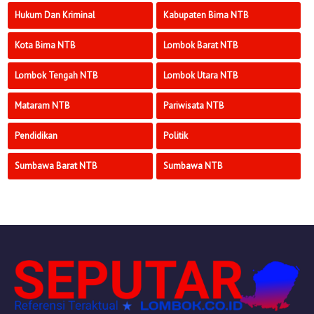
Hukum Dan Kriminal
Kabupaten Bima NTB
Kota Bima NTB
Lombok Barat NTB
Lombok Tengah NTB
Lombok Utara NTB
Mataram NTB
Pariwisata NTB
Pendidikan
Politik
Sumbawa Barat NTB
Sumbawa NTB