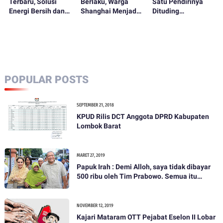
Terbaru, Solusi
Berlaku, Warga
Satu Pendirinya
Energi Bersih dan
Shanghai Menjadi
Dituding
Murah untuk
Marah
Mendukung
Indonesia
Penindasan Uyghur
POPULAR POSTS
SEPTEMBER 21, 2018
KPUD Rilis DCT Anggota DPRD Kabupaten
Lombok Barat
MARET 27, 2019
Papuk Irah : Demi Alloh, saya tidak dibayar
500 ribu oleh Tim Prabowo. Semua itu
bohong
NOVEMBER 12, 2019
Kajari Mataram OTT Pejabat Eselon II Lobar