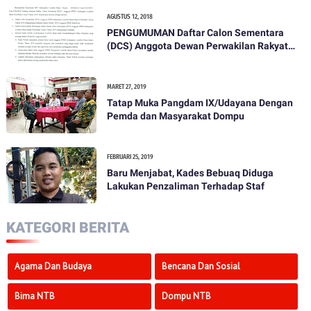
AGUSTUS 12, 2018
PENGUMUMAN Daftar Calon Sementara
(DCS) Anggota Dewan Perwakilan Rakyat
Daerah Kabupaten Lombok Barat Dalam
Pemilihan Umum Tahun 2019
MARET 27, 2019
Tatap Muka Pangdam IX/Udayana Dengan
Pemda dan Masyarakat Dompu
FEBRUARI 25, 2019
Baru Menjabat, Kades Bebuaq Diduga
Lakukan Penzaliman Terhadap Staf
KATEGORI BERITA
Agama Dan Budaya
Bencana Dan Sosial
Bima NTB
Dompu NTB