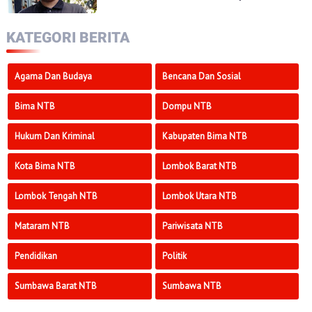
KATEGORI BERITA
Agama Dan Budaya
Bencana Dan Sosial
Bima NTB
Dompu NTB
Hukum Dan Kriminal
Kabupaten Bima NTB
Kota Bima NTB
Lombok Barat NTB
Lombok Tengah NTB
Lombok Utara NTB
Mataram NTB
Pariwisata NTB
Pendidikan
Politik
Sumbawa Barat NTB
Sumbawa NTB