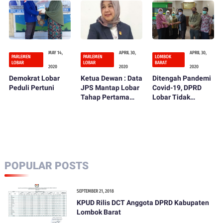
Urunan
Madrasah
MAY 14,
APRIL 30,
APRIL 30,
PARLEMEN
PARLEMEN
LOMBOK
LOBAR
LOBAR
BARAT
2020
2020
2020
Demokrat Lobar
Ketua Dewan : Data
Ditengah Pandemi
Peduli Pertuni
JPS Mantap Lobar
Covid-19, DPRD
Tahap Pertama
Lobar Tidak
Masih Semerawut
Melupakan Insan
Pers
POPULAR POSTS
SEPTEMBER 21, 2018
KPUD Rilis DCT Anggota DPRD Kabupaten
Lombok Barat