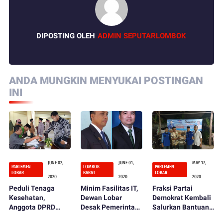
DIPOSTING OLEH
ADMIN SEPUTARLOMBOK
ANDA MUNGKIN MENYUKAI POSTINGAN
INI
JUNE 02,
JUNE 01,
MAY 17,
PARLEMEN
LOMBOK
PARLEMEN
LOBAR
BARAT
LOBAR
2020
2020
2020
Peduli Tenaga
Minim Fasilitas IT,
Fraksi Partai
Kesehatan,
Dewan Lobar
Demokrat Kembali
Anggota DPRD
Desak Pemerintah
Salurkan Bantuan
Lombok Barat
Perhatikan
Sembako