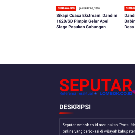
SUMBAWA NTB
JANUARY 06, 2020
SUMBA
Sikapi Cuaca Ekstream. Dandim
Dand
1628/SB Pimpin Gelar Apel
Babin
Siaga Pasukan Gabungan.
Desa
Huja
DESKRIPSI
Seputarlombok.co.id merupakan "Portal Me
online yang berlokasi di wilayah kabupate