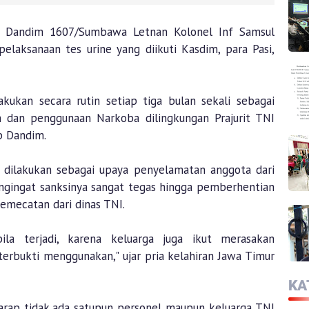
ng Dandim 1607/Sumbawa Letnan Kolonel Inf Samsul
pelaksanaan tes urine yang diikuti Kasdim, para Pasi,
 lakukan secara rutin setiap tiga bulan sekali sebagai
 dan penggunaan Narkoba dilingkungan Prajurit TNI
p Dandim.
a dilakukan sebagai upaya penyelamatan anggota dari
ngingat sanksinya sangat tegas hingga pemberhentian
emecatan dari dinas TNI.
ila terjadi, karena keluarga juga ikut merasakan
erbukti menggunakan," ujar pria kelahiran Jawa Timur
KA
harap tidak ada satupun personel maupun keluarga TNI