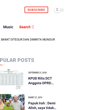
SUBSCRIBE
Music
Search
T DITEGUR DAN DIMINTA MUNDUR
SARI YULIATI SALURKAN BANTUAN
PULAR POSTS
SEPTEMBER 21, 2018
KPUD Rilis DCT
Anggota DPRD
Kabupaten Lombok
Barat
MARET 27, 2019
Papuk Irah : Demi
Alloh, saya tidak