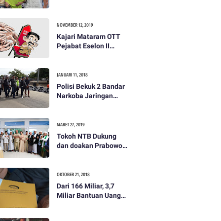
dibayar 500 ribu oleh
Tim Prabowo. Semua
itu bohong
NOVEMBER 12, 2019
Kajari Mataram OTT
Pejabat Eselon II
Lobar
JANUARI 11, 2018
Polisi Bekuk 2 Bandar
Narkoba Jaringan
Antar Pulau
MARET 27, 2019
Tokoh NTB Dukung
dan doakan Prabowo
Subianto
OKTOBER 21, 2018
Dari 166 Miliar, 3,7
Miliar Bantuan Uang
Bencana Gempa KLU
Jadi Temuan BPKP