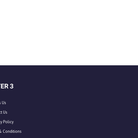
ER 3
s Us
t Us
y Policy
& Conditions