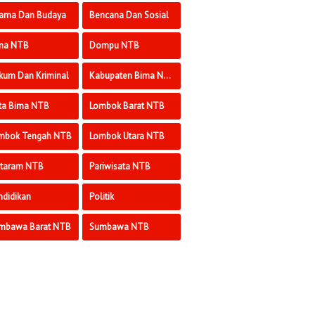
ama Dan Budaya
Bencana Dan Sosial
ma NTB
Dompu NTB
kum Dan Kriminal
Kabupaten Bima NTB
ta Bima NTB
Lombok Barat NTB
mbok Tengah NTB
Lombok Utara NTB
taram NTB
Pariwisata NTB
ndidikan
Politik
mbawa Barat NTB
Sumbawa NTB