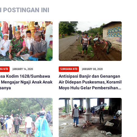
 POSTINGAN INI
WA NTB
JANUARY 14, 2020
SUMBAWA NTB
JANUARY 08, 2020
nsa Kodim 1628/Sumbawa
Antisipasi Banjir dan Genangan
 Mengajar Ngaji Anak Anak
Air Didepan Puskesmas, Koramil
esanya
Moyo Hulu Gelar Pembersihan
Saluran air