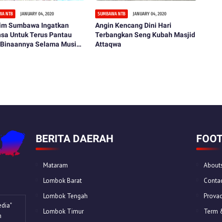
WA NTB
JANUARY 04, 2020
SUMBAWA NTB
JANUARY 04, 2020
im Sumbawa Ingatkan
Angin Kencang Dini Hari
sa Untuk Terus Pantau
Terbangkan Seng Kubah Masjid
 Binaannya Selama Musim
Attaqwa
n
BERITA DAERAH
FOOT
Mataram
About
Lombok Barat
Contac
Lombok Tengah
Provac
dia"
Lombok Timur
Term 
n