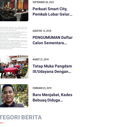
SEPTEMBER 28, 2023
Perkuat Smart City,
Pemkab Lobar Gelar
Rapat Evaluasi Smart
City
AGUSTUS 12, 2018
PENGUMUMAN Daftar
Calon Sementara
(DCS) Anggota Dewan
Perwakilan Rakyat
Daerah Kabupaten
MARET 27, 2019
Lombok Barat Dalam
Tatap Muka Pangdam
Pemilihan Umum
IX/Udayana Dengan
Tahun 2019
Pemda dan
Masyarakat Dompu
FEBRUARI 25, 2019
Baru Menjabat, Kades
Bebuaq Diduga
Lakukan Penzaliman
Terhadap Staf
TEGORI BERITA