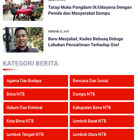
Tatap Muka Pangdam IX/Udayana Dengan
Pemda dan Masyarakat Dompu
FEBRUARI 25, 2019
Baru Menjabat, Kades Bebuaq Diduga
Lakukan Penzaliman Terhadap Staf
KATEGORI BERITA
Agama Dan Budaya
Bencana Dan Sosial
Bima NTB
Dompu NTB
Hukum Dan Kriminal
Kabupaten Bima NTB
Kota Bima NTB
Lombok Barat NTB
Lombok Tengah NTB
Lombok Utara NTB