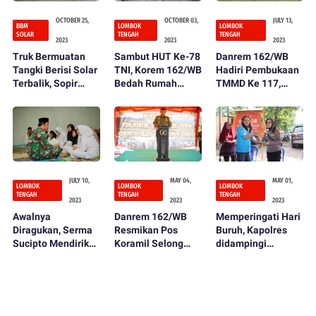
OCTOBER 25,
OCTOBER 03,
JULY 13,
BBM
LOMBOK
LOMBOK
SOLAR
TENGAH
TENGAH
2023
2023
2023
Truk Bermuatan
Sambut HUT Ke-78
Danrem 162/WB
Tangki Berisi Solar
TNI, Korem 162/WB
Hadiri Pembukaan
Terbalik, Sopir
Bedah Rumah
TMMD Ke 117,
Melarikan Diri
Tidak Layak Huni
Dilanjutkan Makan
Siang (Rowah)
Bersama Warga*
JULY 10,
MAY 04,
MAY 01,
LOMBOK
LOMBOK
LOMBOK
TENGAH
TENGAH
TENGAH
2023
2023
2023
Awalnya
Danrem 162/WB
Memperingati Hari
Diragukan, Serma
Resmikan Pos
Buruh, Kapolres
Sucipto Mendirikan
Koramil Selong
didampingi
Yayasan Tahfidz
Belanak Koramil
Kapolsek Praya
Alqur’an
1620-04/Praya
dan PJU Serahkan
Barat Kodim
Bingkisan
1620/Lombok
Tengah