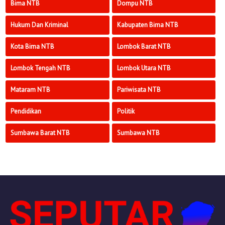
Bima NTB
Dompu NTB
Hukum Dan Kriminal
Kabupaten Bima NTB
Kota Bima NTB
Lombok Barat NTB
Lombok Tengah NTB
Lombok Utara NTB
Mataram NTB
Pariwisata NTB
Pendidikan
Politik
Sumbawa Barat NTB
Sumbawa NTB