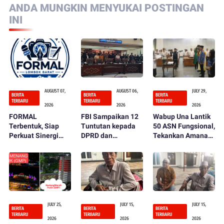
ANDA MUNGKIN MENYUKAI POSTINGAN
INI
AUGUST 07,
AUGUST 06,
JULY 29,
BERITA
BERITA
BERITA
TERBARU
TERBARU
TERBARU
2026
2026
2026
FORMAL
FBI Sampaikan 12
Wabup Una Lantik
Terbentuk, Siap
Tuntutan kepada
50 ASN Fungsional,
Perkuat Sinergi
DPRD dan
Tekankan Amanah
Pers dan
Pemerintah
dan Integritas
Pemerintah
Kabupaten Lombok
dalam Bekerja
Barat
JULY 25,
JULY 15,
JULY 15,
BERITA
BERITA
BERITA
TERBARU
TERBARU
TERBARU
2026
2026
2026