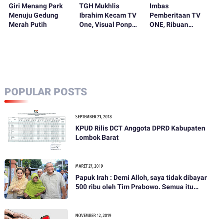
Giri Menang Park
TGH Mukhlis
Imbas
Menuju Gedung
Ibrahim Kecam TV
Pemberitaan TV
Merah Putih
One, Visual Ponpes
ONE, Ribuan
Al-Ishlahuddiny
Jamaah dan
Dipakai dalam
Alumni Al-
Berita Kasus
Ishlahuddiny Siap
Pembakaran Santri
Geruduk Kantor TV
One Mataram dan
KPID NTB
POPULAR POSTS
SEPTEMBER 21, 2018
KPUD Rilis DCT Anggota DPRD Kabupaten
Lombok Barat
MARET 27, 2019
Papuk Irah : Demi Alloh, saya tidak dibayar
500 ribu oleh Tim Prabowo. Semua itu
bohong
NOVEMBER 12, 2019