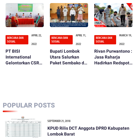
Krangkeng
Warga Terdampak
Terdampak Banjir
Banyumulek
Bandang
Diterjang Banjir
APRIL 22,
APRIL 11,
MARCH 19,
BENCANA DAN
BENCANA DAN
BENCANA DAN
SOSIAL
SOSIAL
SOSIAL
2022
2022
2022
PT BISI
Bupati Lombok
Rivan Purwantono :
International
Utara Salurkan
Jasa Raharja
Gelontorkan CSR
Paket Sembako di
Hadirkan Redspot
dan Berbagi
Kecamatan
di Mandalika
Sembako
Tanjung
POPULAR POSTS
SEPTEMBER 21, 2018
KPUD Rilis DCT Anggota DPRD Kabupaten
Lombok Barat