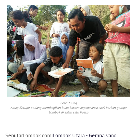
Foto: Mufiq
Amaq Ketujur sedang membagikan buku bacaan kepada anak-anak korban gempa
Lombok di salah satu Posko
SeputarLombok.com
|Lombok Utara - Gempa yang