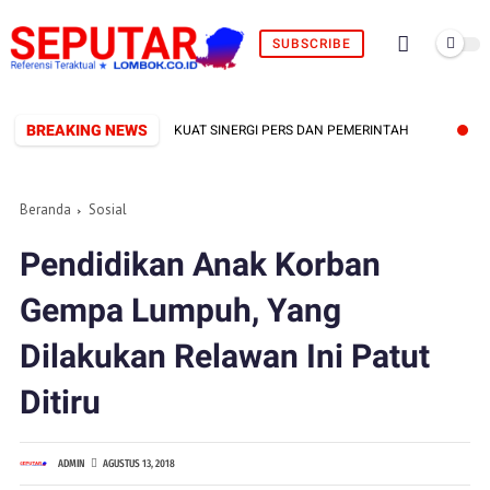
SUBSCRIBE
BREAKING NEWS
L TERBENTUK, SIAP PERKUAT SINERGI PERS DAN PEMERINTAH
FBI S
Beranda
Sosial
Pendidikan Anak Korban
Gempa Lumpuh, Yang
Dilakukan Relawan Ini Patut
Ditiru
ADMIN
AGUSTUS 13, 2018