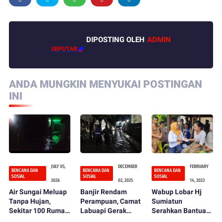
DIPOSTING OLEH
ADMIN
ANDA MUNGKIN MENYUKAI POSTINGAN
INI
JULY 05,
DECEMBER
FEBRUARY
BENCANA DAN
BENCANA DAN
BENCANA DAN
SOSIAL
SOSIAL
SOSIAL
2026
02, 2025
14, 2023
Air Sungai Meluap
Banjir Rendam
Wabup Lobar Hj
Tanpa Hujan,
Perampuan, Camat
Sumiatun
Sekitar 100 Rumah
Labuapi Gerak
Serahkan Bantuan
di Dusun
Cepat Tinjau
Bagi Warga