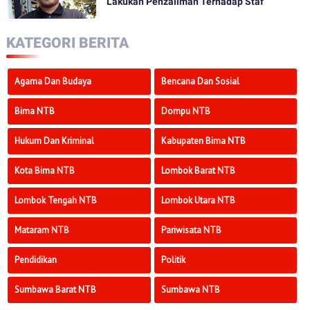
Lakukan Penzaliman Terhadap Staf
KATEGORI BERITA
Agama Dan Budaya
Bencana Dan Sosial
Bima NTB
Dompu NTB
Hukum Dan Kriminal
Kabupaten Bima NTB
Kota Bima NTB
Lombok Barat NTB
Lombok Tengah NTB
Lombok Utara NTB
Mataram NTB
Pariwisata NTB
Pendidikan
Politik
Sumbawa Barat NTB
Sumbawa NTB