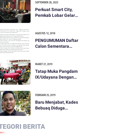
SEPTEMBER 28, 2023
Perkuat Smart City,
Pemkab Lobar Gelar
Rapat Evaluasi Smart
City
AGUSTUS 12, 2018
PENGUMUMAN Daftar
Calon Sementara
(DCS) Anggota Dewan
Perwakilan Rakyat
Daerah Kabupaten
MARET 27, 2019
Lombok Barat Dalam
Tatap Muka Pangdam
Pemilihan Umum
IX/Udayana Dengan
Tahun 2019
Pemda dan
Masyarakat Dompu
FEBRUARI 25, 2019
Baru Menjabat, Kades
Bebuaq Diduga
Lakukan Penzaliman
Terhadap Staf
TEGORI BERITA