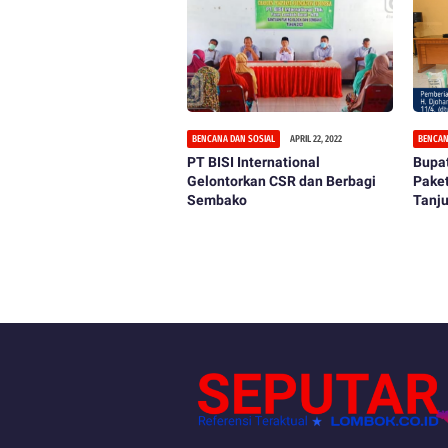
BENCANA DAN SOSIAL
APRIL 22, 2022
BENCAN
PT BISI International
Bupat
Gelontorkan CSR dan Berbagi
Pake
Sembako
Tanj