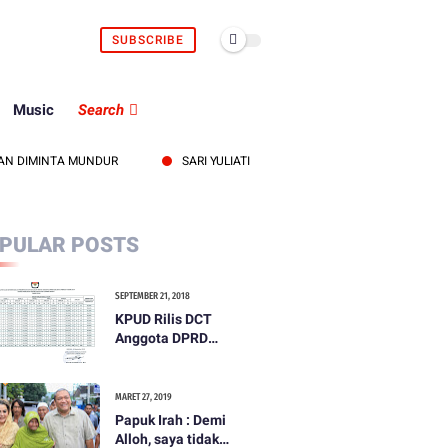
SUBSCRIBE
Music
Search
IMINTA MUNDUR
SARI YULIATI SALURKAN BANTUAN PIP DAN KIP KULI
PULAR POSTS
SEPTEMBER 21, 2018
KPUD Rilis DCT
Anggota DPRD
Kabupaten Lombok
Barat
MARET 27, 2019
Papuk Irah : Demi
Alloh, saya tidak