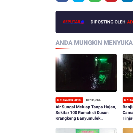
DIPOSTING OLEH
AD
ANDA MUNGKIN MENYUKAI
BENCANA DAN SOSIAL
JULY 05, 2026
BENCAN
Air Sungai Meluap Tanpa Hujan,
Banj
Sekitar 100 Rumah di Dusun
Cama
Krangkeng Banyumulek
Tinj
Diterjang Banjir