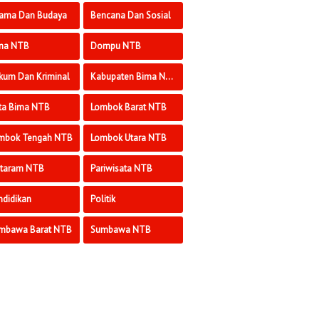
ama Dan Budaya
Bencana Dan Sosial
ma NTB
Dompu NTB
kum Dan Kriminal
Kabupaten Bima NTB
ta Bima NTB
Lombok Barat NTB
mbok Tengah NTB
Lombok Utara NTB
taram NTB
Pariwisata NTB
ndidikan
Politik
mbawa Barat NTB
Sumbawa NTB