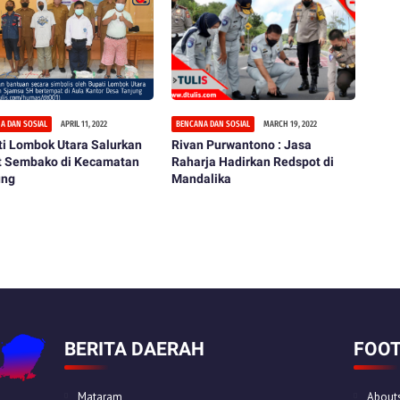
A DAN SOSIAL
APRIL 11, 2022
BENCANA DAN SOSIAL
MARCH 19, 2022
i Lombok Utara Salurkan
Rivan Purwantono : Jasa
t Sembako di Kecamatan
Raharja Hadirkan Redspot di
ung
Mandalika
BERITA DAERAH
FOOT
Mataram
About