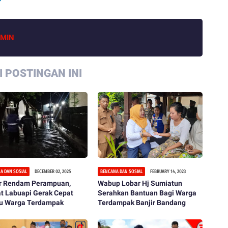
MIN
 POSTINGAN INI
A DAN SOSIAL
DECEMBER 02, 2025
BENCANA DAN SOSIAL
FEBRUARY 14, 2023
ir Rendam Perampuan,
Wabup Lobar Hj Sumiatun
t Labuapi Gerak Cepat
Serahkan Bantuan Bagi Warga
au Warga Terdampak
Terdampak Banjir Bandang