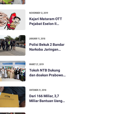
dibayar 500 ribu oleh
Tim Prabowo. Semua
itu bohong
NOVEMBER 12, 2019
Kajari Mataram OTT
Pejabat Eselon II
Lobar
JANUARI 11, 2018
Polisi Bekuk 2 Bandar
Narkoba Jaringan
Antar Pulau
MARET 27, 2019
Tokoh NTB Dukung
dan doakan Prabowo
Subianto
OKTOBER 21, 2018
Dari 166 Miliar, 3,7
Miliar Bantuan Uang
Bencana Gempa KLU
Jadi Temuan BPKP