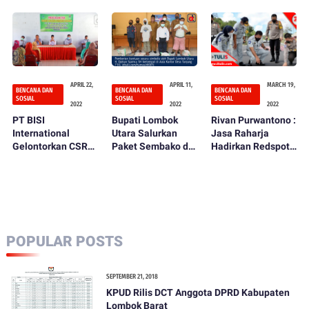
di Dusun
Cepat Tinjau
Bagi Warga
Krangkeng
Warga Terdampak
Terdampak Banjir
Banyumulek
Bandang
Diterjang Banjir
APRIL 22,
APRIL 11,
MARCH 19,
BENCANA DAN
BENCANA DAN
BENCANA DAN
SOSIAL
SOSIAL
SOSIAL
2022
2022
2022
PT BISI
Bupati Lombok
Rivan Purwantono :
International
Utara Salurkan
Jasa Raharja
Gelontorkan CSR
Paket Sembako di
Hadirkan Redspot
dan Berbagi
Kecamatan
di Mandalika
Sembako
Tanjung
POPULAR POSTS
SEPTEMBER 21, 2018
KPUD Rilis DCT Anggota DPRD Kabupaten
Lombok Barat