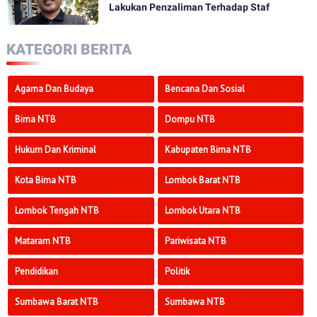
Lakukan Penzaliman Terhadap Staf
KATEGORI BERITA
Agama Dan Budaya
Bencana Dan Sosial
Bima NTB
Dompu NTB
Hukum Dan Kriminal
Kabupaten Bima NTB
Kota Bima NTB
Lombok Barat NTB
Lombok Tengah NTB
Lombok Utara NTB
Mataram NTB
Pariwisata NTB
Pendidikan
Politik
Sumbawa Barat NTB
Sumbawa NTB