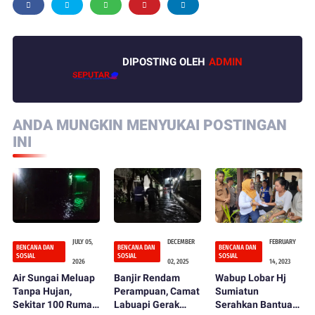
DIPOSTING OLEH
ADMIN
ANDA MUNGKIN MENYUKAI POSTINGAN
INI
JULY 05,
DECEMBER
FEBRUARY
BENCANA DAN
BENCANA DAN
BENCANA DAN
SOSIAL
SOSIAL
SOSIAL
2026
02, 2025
14, 2023
Air Sungai Meluap
Banjir Rendam
Wabup Lobar Hj
Tanpa Hujan,
Perampuan, Camat
Sumiatun
Sekitar 100 Rumah
Labuapi Gerak
Serahkan Bantuan