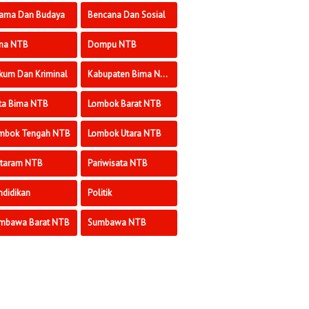
ama Dan Budaya
Bencana Dan Sosial
ma NTB
Dompu NTB
kum Dan Kriminal
Kabupaten Bima NTB
ta Bima NTB
Lombok Barat NTB
mbok Tengah NTB
Lombok Utara NTB
taram NTB
Pariwisata NTB
ndidikan
Politik
mbawa Barat NTB
Sumbawa NTB