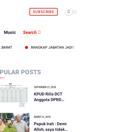
SUBSCRIBE
Music
Search
RANGKAP JABATAN JADI SOROTAN, KEPALA UDD PMI LOMBOK BARA
PULAR POSTS
SEPTEMBER 21, 2018
KPUD Rilis DCT
Anggota DPRD
Kabupaten Lombok
Barat
MARET 27, 2019
Papuk Irah : Demi
Alloh, saya tidak