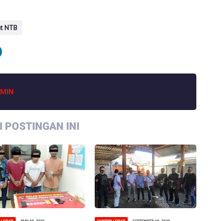
t NTB
MIN
 POSTINGAN INI