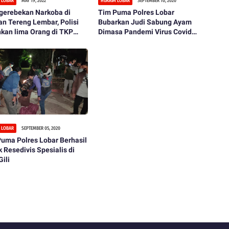
 LOBAR
MAY 19, 2022
HUKRIM LOBAR
SEPTEMBER 10, 2020
gerebekan Narkoba di
Tim Puma Polres Lobar
n Tereng Lembar, Polisi
Bubarkan Judi Sabung Ayam
kan lima Orang di TKP
Dimasa Pandemi Virus Covid
eda
-19
 LOBAR
SEPTEMBER 05, 2020
uma Polres Lobar Berhasil
 Resedivis Spesialis di
Gili