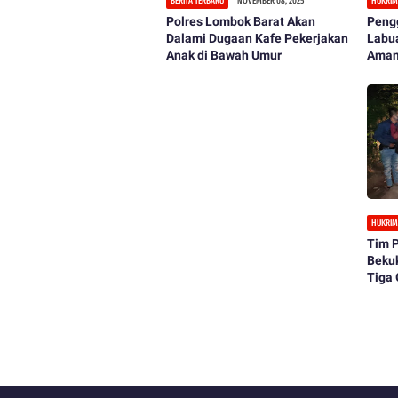
BERITA TERBARU
NOVEMBER 08, 2025
HUKRIM
Polres Lombok Barat Akan
Peng
Dalami Dugaan Kafe Pekerjakan
Labua
Anak di Bawah Umur
Aman
Berb
HUKRIM
Tim P
Bekuk
Tiga 