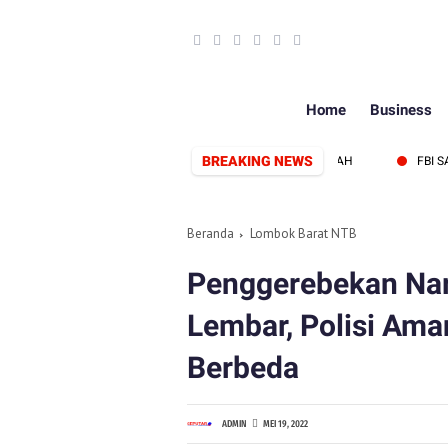
Home
Business
BREAKING NEWS
ENTUK, SIAP PERKUAT SINERGI PERS DAN PEMERINTAH
FBI SAMPAI
Beranda
Lombok Barat NTB
Penggerebekan Nar
Lembar, Polisi Ama
Berbeda
ADMIN
MEI 19, 2022