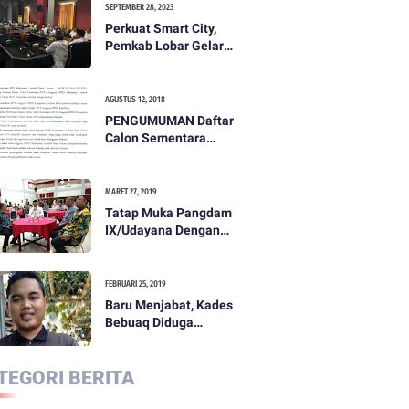
SEPTEMBER 28, 2023
Perkuat Smart City,
Pemkab Lobar Gelar
Rapat Evaluasi Smart
City
AGUSTUS 12, 2018
PENGUMUMAN Daftar
Calon Sementara
(DCS) Anggota Dewan
Perwakilan Rakyat
Daerah Kabupaten
MARET 27, 2019
Lombok Barat Dalam
Tatap Muka Pangdam
Pemilihan Umum
IX/Udayana Dengan
Tahun 2019
Pemda dan
Masyarakat Dompu
FEBRUARI 25, 2019
Baru Menjabat, Kades
Bebuaq Diduga
Lakukan Penzaliman
Terhadap Staf
TEGORI BERITA