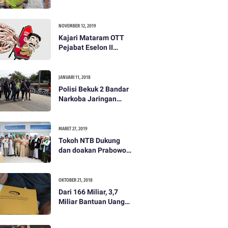
dibayar 500 ribu oleh
Tim Prabowo. Semua
itu bohong
NOVEMBER 12, 2019
Kajari Mataram OTT
Pejabat Eselon II
Lobar
JANUARI 11, 2018
Polisi Bekuk 2 Bandar
Narkoba Jaringan
Antar Pulau
MARET 27, 2019
Tokoh NTB Dukung
dan doakan Prabowo
Subianto
OKTOBER 21, 2018
Dari 166 Miliar, 3,7
Miliar Bantuan Uang
Bencana Gempa KLU
Jadi Temuan BPKP