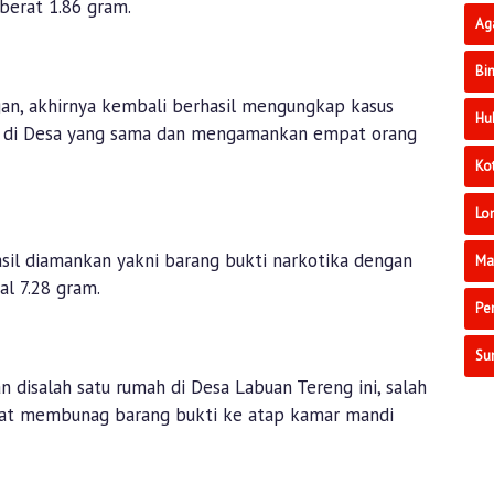
 berat 1.86 gram.
Ag
Bi
, akhirnya kembali berhasil mengungkap kasus
Hu
i di Desa yang sama dan mengamankan empat orang
Ko
Lo
sil diamankan yakni barang bukti narkotika dengan
Ma
al 7.28 gram.
Pe
Su
 disalah satu rumah di Desa Labuan Tereng ini, salah
mpat membunag barang bukti ke atap kamar mandi