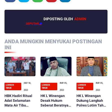
DIPOSTING OLEH
ADMIN
ANDA MUNGKIN MENYUKAI POSTINGAN
INI
JULY 18,
MAY 05,
MAY 05,
LOMBOK
LOMBOK
LOMBOK
TIMUR
TIMUR
TIMUR
2023
2023
2023
HBK Hadiri Ritual
HK L Winengan
HK L Winengan
Adat Selamatan
Desak Hukum
Dukung Langkah
Mata Air Tibu
Seberat Beratnya
Polres Lotim Tahan
Bunter Desa Jurit
Oknum Pimpinan
Oknum Pimpinan