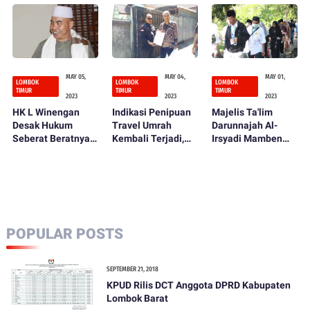
Baru
Ponpes yang Di
Ponpes Yang Di
Duga Setubuhi
Duga Setubuhi
Santri
Santri
MAY 05,
MAY 04,
MAY 01,
LOMBOK
LOMBOK
LOMBOK
TIMUR
TIMUR
TIMUR
2023
2023
2023
HK L Winengan
Indikasi Penipuan
Majelis Ta'lim
Desak Hukum
Travel Umrah
Darunnajah Al-
Seberat Beratnya
Kembali Terjadi,
Irsyadi Mamben
Oknum Pimpinan
Puluhan Warga
Gelar Safari Ziarah
Ponpes yang Di
Lotim Jadi Korban
Waliyullah, Ustad
Duga Setubuhi
Ahmad
Santrinya
Asdaruddin: Tidak
Bertentangan
dengan Syariat
Islam
POPULAR POSTS
SEPTEMBER 21, 2018
KPUD Rilis DCT Anggota DPRD Kabupaten
Lombok Barat