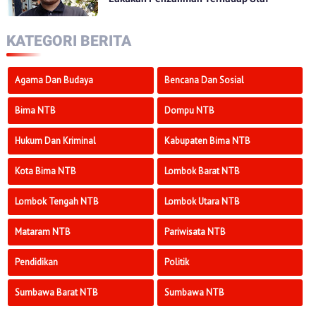
KATEGORI BERITA
Agama Dan Budaya
Bencana Dan Sosial
Bima NTB
Dompu NTB
Hukum Dan Kriminal
Kabupaten Bima NTB
Kota Bima NTB
Lombok Barat NTB
Lombok Tengah NTB
Lombok Utara NTB
Mataram NTB
Pariwisata NTB
Pendidikan
Politik
Sumbawa Barat NTB
Sumbawa NTB